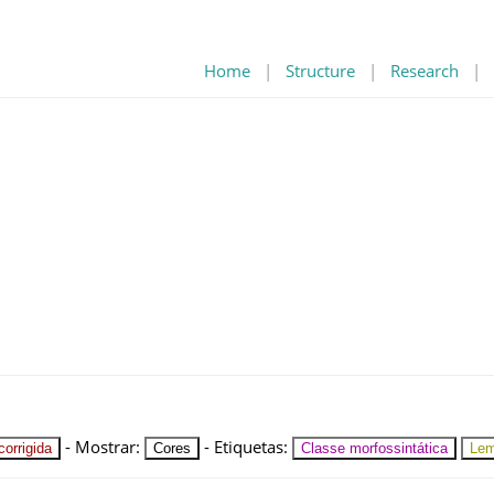
Home
|
Structure
|
Research
|
-
Mostrar
:
-
Etiquetas
:
orrigida
Cores
Classe morfossintática
Le