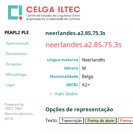
PEAPL2 PLE
neerlandes.a2.85.75.3s
neerlandes.a2.85.75.3s
Apresentação
Documentos
Neerlandês
Língua materna
Pesquisar
M
Género
Metodologia
Belga
Nacionalidade
A2+
QECRL
Login
mais dados
Powered by
Opções de representação
<TEI:TOK>
Maarten Janssen,
2014-
Texto
:
Transcrição
Forma do aluno
Forma c