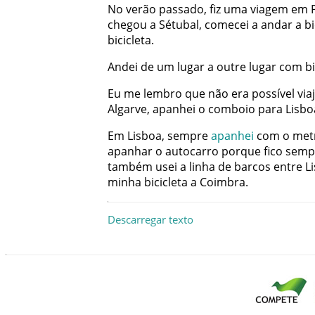
No
verão
passado
,
fiz
uma
viagem
em
chegou
a
Sétubal
,
comecei
a
andar
a
bi
bicicleta
.
Andei
de
um
lugar
a
outre
lugar
com
bi
Eu
me
lembro
que
não
era
possível
via
Algarve
,
apanhei
o
comboio
para
Lisbo
Em
Lisboa
,
sempre
apanhei
com
o
met
apanhar
o
autocarro
porque
fico
semp
também
usei
a
linha
de
barcos
entre
L
minha
bicicleta
a
Coimbra
.
Descarregar texto