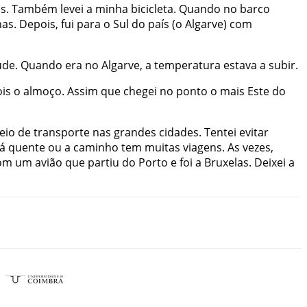
os
.
Também
levei
a
minha
bicicleta
.
Quando
no
barco
nas
.
Depois
,
fui
para
o
Sul
do
país
(
o
Algarve
)
com
ude
.
Quando
era
no
Algarve
,
a
temperatura
estava
a
subir
.
is
o
almoço
.
Assim
que
chegei
no
ponto
o
mais
Este
do
eio
de
transporte
nas
grandes
cidades
.
Tentei
evitar
á
quente
ou
a
caminho
tem
muitas
viagens
.
As
vezes
,
om
um
avião
que
partiu
do
Porto
e
foi
a
Bruxelas
.
Deixei
a