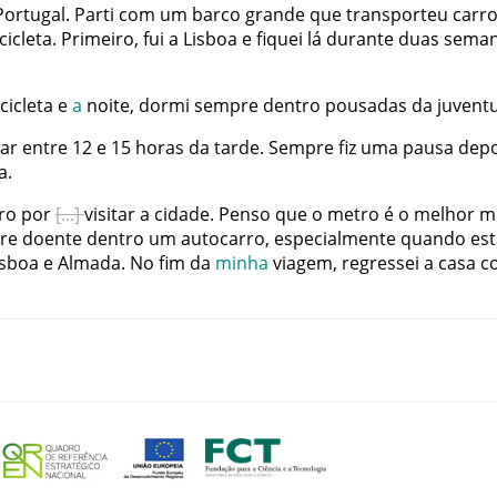
Portugal
.
Parti
com
um
barco
grande
que
transporteu
carr
cicleta
.
Primeiro
,
fui
a
Lisboa
e
fiquei
lá
durante
duas
sema
cicleta
e
a
noite
,
dormi
sempre
dentro
pousadas
da
juvent
jar
entre
12
e
15
horas
da
tarde
.
Sempre
fiz
uma
pausa
depo
a
.
ro
por
visitar
a
cidade
.
Penso
que
o
metro
é
o
melhor
m
re
doente
dentro
um
autocarro
,
especialmente
quando
est
isboa
e
Almada
.
No
fim
da
minha
viagem
,
regressei
a
casa
c