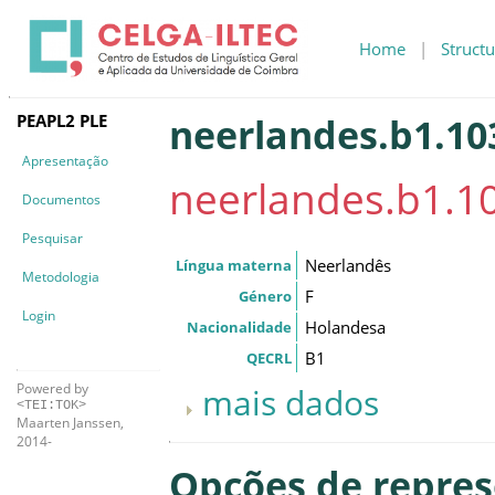
Home
|
Structu
PEAPL2 PLE
neerlandes.b1.103
Apresentação
neerlandes.b1.10
Documentos
Pesquisar
Neerlandês
Língua materna
Metodologia
F
Género
Login
Holandesa
Nacionalidade
B1
QECRL
Powered by
mais dados
<TEI:TOK>
Maarten Janssen,
2014-
Opções de repre