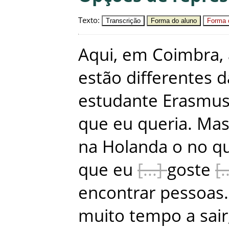
Texto
:
Transcrição
Forma do aluno
Forma c
Aqui
,
em
Coimbra
,
estão
differentes
d
estudante
Erasmu
que
eu
queria
.
Ma
na
Holanda
o
no
q
que
eu
goste
encontrar
pessoas
.
muito
tempo
a
sair