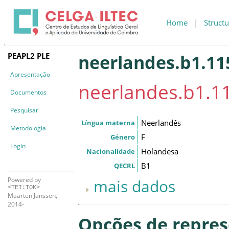
Home
|
Structu
PEAPL2 PLE
neerlandes.b1.11
Apresentação
neerlandes.b1.1
Documentos
Pesquisar
Neerlandês
Língua materna
Metodologia
F
Género
Login
Holandesa
Nacionalidade
B1
QECRL
Powered by
mais dados
<TEI:TOK>
Maarten Janssen,
2014-
Opções de repre