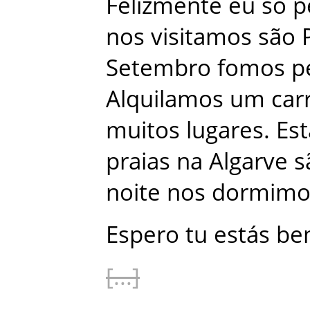
Felizmente
eu
só
p
nos
visitamos
são
Setembro
fomos
p
Alquilamos
um
car
muitos
lugares
.
Es
praias
na
Algarve
s
noite
nos
dormimo
Espero
tu
estás
be