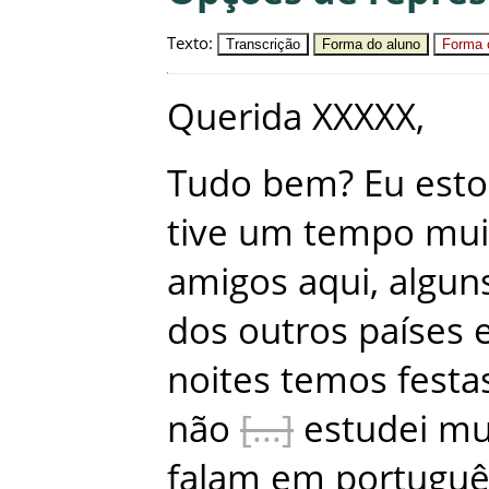
Texto
:
Transcrição
Forma do aluno
Forma c
Querida
XXXXX
,
Tudo
bem
?
Eu
est
tive
um
tempo
mui
amigos
aqui
,
algun
dos
outros
países
noites
temos
festa
não
estudei
mu
falam
em
portuguê