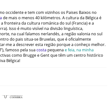
no
occidente
e
tem
com
vizinhos
os
Paises
Baixos
no
a
de
mais
o
menos
40
kilómetros
.
A
cultura
da
Bélgica
é
a
fronteira
da
cultura
románica
do
sul
(
Francia
)
e
a
erra
)
.
Isso
é
muito
visível
na
divisão
linguística
,
norte
,
na
cual
falamos
nerlandés
,
a
região
valonia
no
sul
entro
do
pais
situa-se
Bruxelas
,
que
é
oficialmente
itar-me
a
descrever
esta
região
porque
a
conheço
melhor
.
l”
)
,
famoso
pela
sua
costa
pequena
e
feia
,
na
minha
ctivas
como
Brugge
e
Gent
que
têm
um
centro
histórico
iva
Bélgica
!