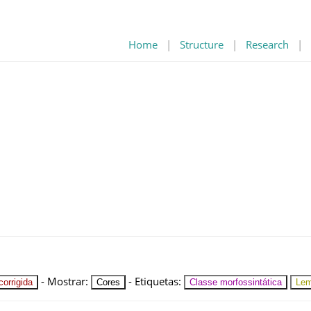
Home
|
Structure
|
Research
|
-
Mostrar
:
-
Etiquetas
:
orrigida
Cores
Classe morfossintática
Le