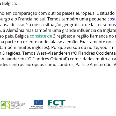
a
Bélgica
.
no
em
comparação
com
outros
paises
europeus
.
É
situado
burgo
e
o
Francia
no
sul
.
Temos
também
uma
pequena
cost
causa
de isso
é
a
nossa
situação
geográfica
:
de
facto
,
somos
a
,
a
Alemánia
mas
também
uma
grande
influência
da
Inglat
so
pais
.
Bélgica
consiste
de
3
regiões
:
a
região
flamenca
no
na
parte
no
oriente
onde
fala-se
alemão
.
Exactamente
no
c
também
muitos
ingleses
)
.
Porque
eu
sou
do
norte
,
vou
lim
m
5
regiões
.
Temos
West-Vlaanderen
(
“O
Flandres
Occidenta
t-Vlaanderen
(
“O
Flandres
Oriental”
)
com
cidades
muito
atra
ndes
centros
europeos
como
Londres
,
París
e
Amsterdão
.
V