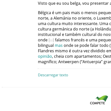
Visto
que
eu
sou
belga
,
vou
presentar
Bélgica
é
um
pais
mais
o
menos
peque
norte
,
a
Alemánia
no
oriente
,
o
Luxem
uma
cultura
muito
interessante
.
Uma
cultura
germánica
do
norte
(
a
Holándi
institucional
e
também
cultural
do
nos
onde
falamos
francés
e
uma
peque
bilingual
mas
onde
se
pode
falar
todo
(
Flandres
mismo
é
outra
vez
dividido
e
opinião
,
cheia
com
apartamentos
;
Oes
magnífico
;
Antwerpen
(
“
Antuerpia
”
gra
Descarregar texto