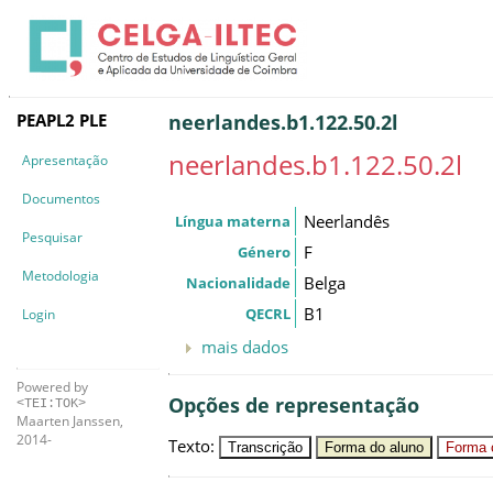
PEAPL2 PLE
neerlandes.b1.122.50.2l
neerlandes.b1.122.50.2l
Apresentação
Documentos
Neerlandês
Língua materna
Pesquisar
F
Género
Metodologia
Belga
Nacionalidade
B1
QECRL
Login
mais dados
Powered by
Opções de representação
<TEI:TOK>
Maarten Janssen,
2014-
Texto
:
Transcrição
Forma do aluno
Forma c