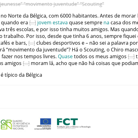
jeunesse”
“movimento
juventude”
“Scouting”
no
Norte
da
Bélgica
,
com
6000
habitantes
.
Antes
de
morar
quando
era
jovem
estava
quase
sempre
na
casa
dos
m
va
três
escolas
,
e
por
isso
tinha
muitos
amigos
.
Mas
quand
o
trabalho
.
Por
isso
,
desde
que
tinha
6
anos
,
sempre
fiquei
cafés
e
bars
,
clubes
desportivos
e
–
não
sei
a
palavra
por
rá
“
movimento
da
juventude
”
?
Há
o
Scouting
,
o
Chiro
masc
o
fazer
nos
tempos
livres
.
Quase
todos
os
meus
amigos
us
amigos
moram
lá
,
acho
que
não
há
coisas
que
podia
é
típico
da
Bélgica