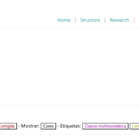
Home
|
Structure
|
Research
|
-
Mostrar
:
-
Etiquetas
:
orrigida
Cores
Classe morfossintática
Le