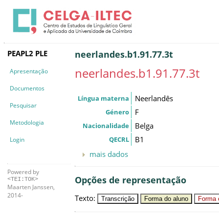
PEAPL2 PLE
neerlandes.b1.91.77.3t
neerlandes.b1.91.77.3t
Apresentação
Documentos
Neerlandês
Língua materna
Pesquisar
F
Género
Metodologia
Belga
Nacionalidade
B1
QECRL
Login
mais dados
Powered by
Opções de representação
<TEI:TOK>
Maarten Janssen,
2014-
Texto
:
Transcrição
Forma do aluno
Forma c