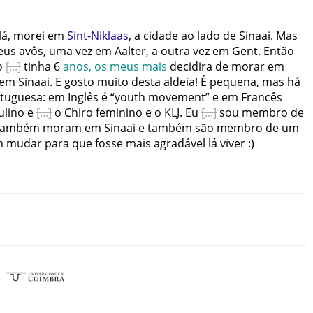
lá
,
morei
em
Sint-Niklaas
,
a
cidade
ao
lado
de
Sinaai
.
Mas
eus
avôs
,
uma
vez
em
Aalter
,
a
outra
vez
em
Gent
.
Então
o
tinha
6
anos
,
os
meus
mais
decidira
de
morar
em
em
Sinaai
.
E
gosto
muito
desta
aldeia
!
É
pequena
,
mas
há
tuguesa
:
em
Inglês
é
“
youth
movement
”
e
em
Francês
ulino
e
o
Chiro
feminino
e
o
KLJ
.
Eu
sou
membro
de
também
moram
em
Sinaai
e
também
são
membro
de
um
m
mudar
para
que
fosse
mais
agradável
lá
viver
:
)