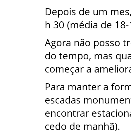
Depois
de
um
mes
h
30
(
média
de
18-
Agora
não
posso
t
do
tempo
,
mas
qu
começar
a
amelior
Para
manter
a
for
escadas
monument
encontrar
estacio
cedo
de
manhã
)
.