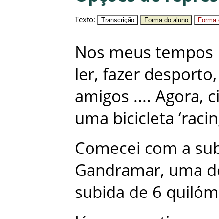
Texto
:
Transcrição
Forma do aluno
Forma c
Nos
meus
tempos
ler
,
fazer
desporto
,
amigos
...
.
Agora
,
c
uma
bicicleta
‘
raci
Comecei
com
a
su
Gandramar
,
uma
d
subida
de
6
quilóm