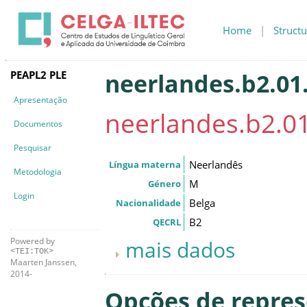
Home
|
Structu
PEAPL2 PLE
neerlandes.b2.01.
Apresentação
neerlandes.b2.01
Documentos
Pesquisar
Neerlandês
Língua materna
Metodologia
M
Género
Login
Belga
Nacionalidade
B2
QECRL
Powered by
mais dados
<TEI:TOK>
Maarten Janssen,
2014-
Opções de repre