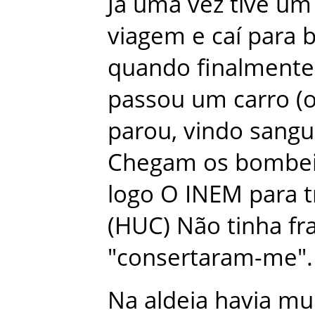
Já
uma
vez
tive
um
viagem
e
caí
para
b
quando
finalmente
passou
um
carro
(
parou
,
vindo
sangu
Chegam
os
bombei
logo
O
INEM
para
(
HUC
)
Não
tinha
fr
"
consertaram-me
"
.
Na
aldeia
havia
mu