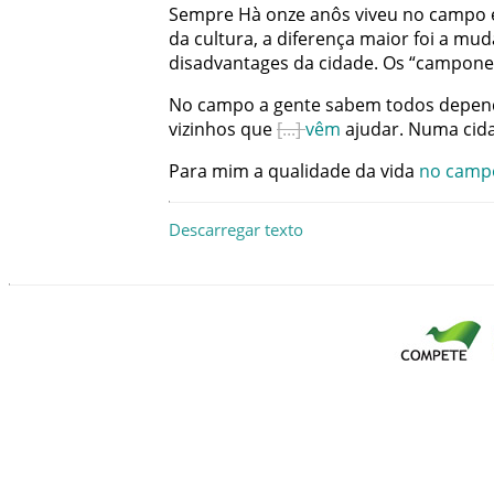
Sempre
Hà
onze
anôs
viveu
no
campo
da
cultura
,
a
diferença
maior
foi
a
mud
disadvantages
da
cidade
.
Os
“
campone
No
campo
a
gente
sabem
todos
depe
vizinhos
que
vêm
ajudar
.
Numa
cid
Para
mim
a
qualidade
da
vida
no
camp
Descarregar texto