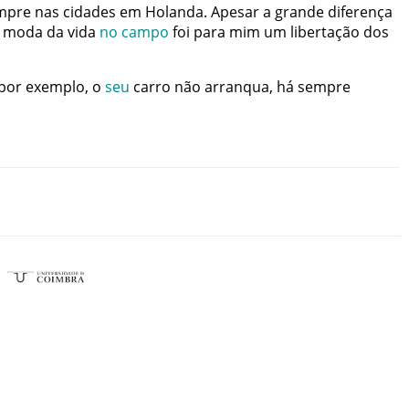
mpre
nas
cidades
em
Holanda
.
Apesar
a
grande
diferença
moda
da
vida
no
campo
foi
para
mim
um
libertação
dos
por
exemplo
,
o
seu
carro
não
arranqua
,
há
sempre