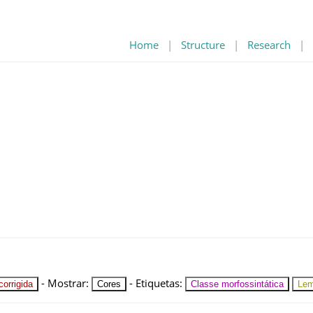
Home
|
Structure
|
Research
|
-
Mostrar
:
-
Etiquetas
:
orrigida
Cores
Classe morfossintática
Le