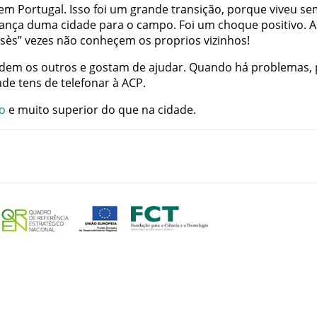
em
Portugal
.
Isso
foi
um
grande
transição
,
porque
viveu
se
ança
duma
cidade
para
o
campo
.
Foi
um
choque
positivo
.
A
sès
”
vezes
não
conheçem
os
proprios
vizinhos
!
ndem
os
outros
e
gostam
de
ajudar
.
Quando
há
problemas
,
ade
tens
de
telefonar
à
ACP
.
o
e
muito
superior
do
que
na
cidade
.