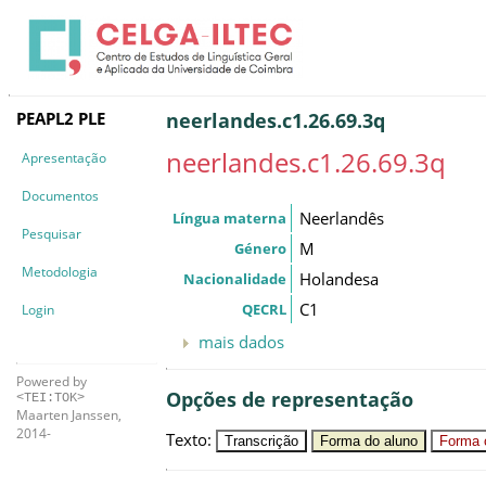
PEAPL2 PLE
neerlandes.c1.26.69.3q
neerlandes.c1.26.69.3q
Apresentação
Documentos
Neerlandês
Língua materna
Pesquisar
M
Género
Metodologia
Holandesa
Nacionalidade
C1
QECRL
Login
mais dados
Powered by
Opções de representação
<TEI:TOK>
Maarten Janssen,
2014-
Texto
:
Transcrição
Forma do aluno
Forma c