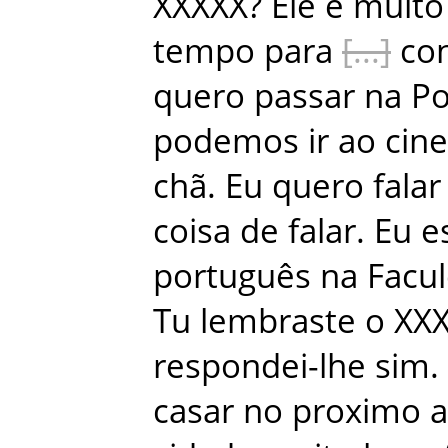
XXXXX
?
Ele
é
muito
tempo
para
con
quero
passar
na
Po
podemos
ir
ao
cin
chã
.
Eu
quero
falar
coisa
de
falar
.
Eu
e
português
na
Facu
Tu
lembraste
o
XX
respondei-lhe
sim
.
casar
no
proximo