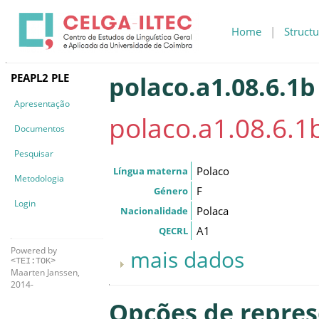
Home
|
Structu
PEAPL2 PLE
polaco.a1.08.6.1b
Apresentação
polaco.a1.08.6.1
Documentos
Pesquisar
Polaco
Língua materna
Metodologia
F
Género
Login
Polaca
Nacionalidade
A1
QECRL
Powered by
mais dados
<TEI:TOK>
Maarten Janssen,
2014-
Opções de repre