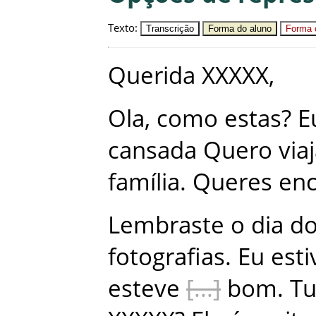
Texto
:
Transcrição
Forma do aluno
Forma c
Querida
XXXXX
,
Ola
,
como
estas
?
E
cansada
Quero
via
família
.
Queres
enc
Lembraste
o
dia
d
fotografias
.
Eu
esti
esteve
bom
.
T