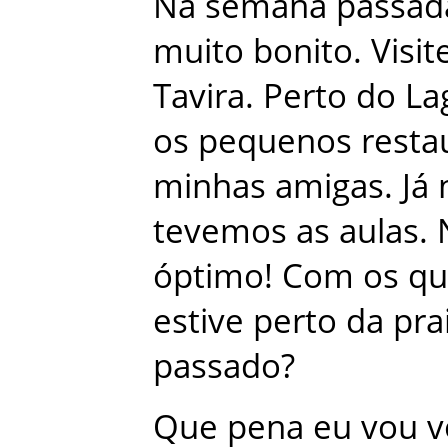
Na
semana
passad
muito
bonito
.
Visit
Tavira
.
Perto
do
La
os
pequenos
resta
minhas
amigas
.
Já
tevemos
as
aulas
.
óptimo
!
Com
os
qu
estive
perto
da
pra
passado
?
Que
pena
eu
vou
v