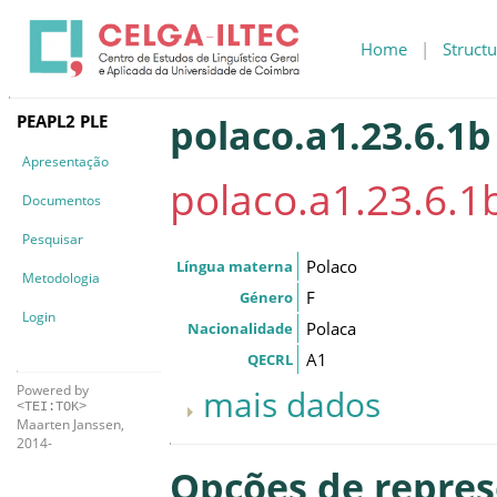
Home
|
Structu
PEAPL2 PLE
polaco.a1.23.6.1b
Apresentação
polaco.a1.23.6.1
Documentos
Pesquisar
Polaco
Língua materna
Metodologia
F
Género
Login
Polaca
Nacionalidade
A1
QECRL
Powered by
mais dados
<TEI:TOK>
Maarten Janssen,
2014-
Opções de repre