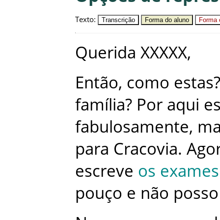
Texto
:
Transcrição
Forma do aluno
Forma c
Querida
XXXXX
,
Então
,
como
estas
família
?
Por
aqui
e
fabulosamente
,
ma
para
Cracovia
.
Ago
escreve
os
exames
pouço
e
não
posso