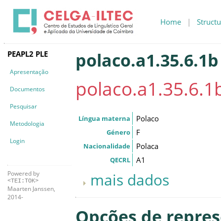
Home
|
Structu
PEAPL2 PLE
polaco.a1.35.6.1b
Apresentação
polaco.a1.35.6.1
Documentos
Pesquisar
Polaco
Língua materna
Metodologia
F
Género
Login
Polaca
Nacionalidade
A1
QECRL
Powered by
mais dados
<TEI:TOK>
Maarten Janssen,
2014-
Opções de repre