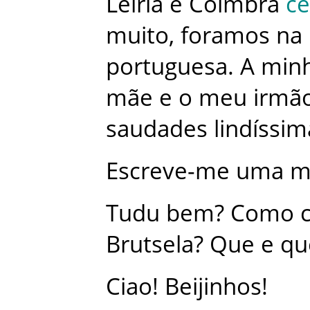
Leiria
e
Coimbra
ce
muito
,
foramos
na
portuguesa
.
A
min
mãe
e
o
meu
irmã
saudades
lindíssim
Escreve-me
uma
m
Tudu
bem
?
Como
Brutsela
?
Que
e
qu
Ciao
!
Beijinhos
!