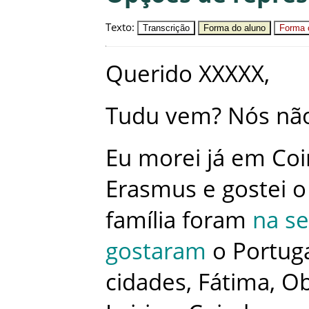
Texto
:
Transcrição
Forma do aluno
Forma c
Querido
XXXXX
,
Tudu
vem
?
Nós
nã
Eu
morei
já
em
Co
Erasmus
e
gostei
o
família
foram
na
s
gostaram
o
Portug
cidades
,
Fátima
,
Ob