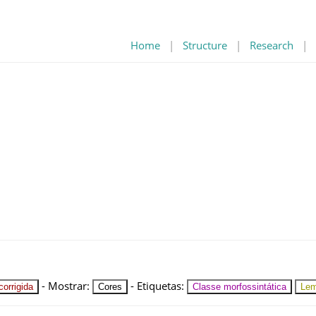
Home
|
Structure
|
Research
|
-
Mostrar
:
-
Etiquetas
:
orrigida
Cores
Classe morfossintática
Le