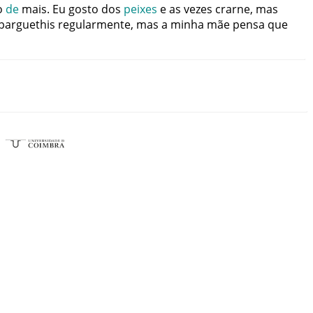
o
de
mais
.
Eu
gosto
dos
peixes
e
as
vezes
crarne
,
mas
parguethis
regularmente
,
mas
a
minha
mãe
pensa
que