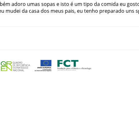
bém
adoro
umas
sopas
e
isto
é
um
tipo
da
comida
eu
gost
eu
mudei
da
casa
dos
meus
pais
,
eu
tenho
preparado
uns
s