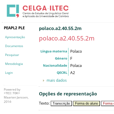
PEAPL2 PLE
polaco.a2.40.55.2m
polaco.a2.40.55.2m
Apresentação
Documentos
Polaco
Língua materna
Pesquisar
F
Género
Metodologia
Polaca
Nacionalidade
A2
QECRL
Login
mais dados
Powered by
Opções de representação
<TEI:TOK>
Maarten Janssen,
2014-
Texto
:
Transcrição
Forma do aluno
Forma c