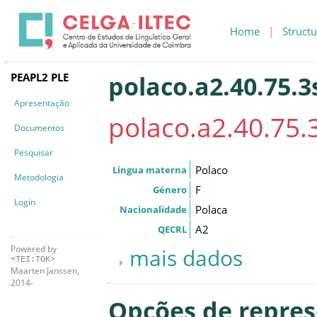
Home
|
Structu
PEAPL2 PLE
polaco.a2.40.75.3
Apresentação
polaco.a2.40.75.
Documentos
Pesquisar
Polaco
Língua materna
Metodologia
F
Género
Login
Polaca
Nacionalidade
A2
QECRL
Powered by
mais dados
<TEI:TOK>
Maarten Janssen,
2014-
Opções de repre