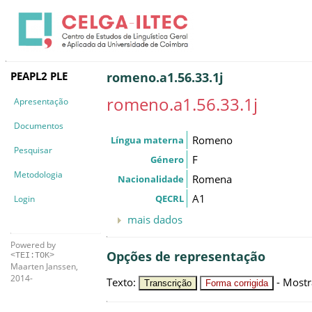
PEAPL2 PLE
romeno.a1.56.33.1j
romeno.a1.56.33.1j
Apresentação
Documentos
Romeno
Língua materna
Pesquisar
F
Género
Metodologia
Romena
Nacionalidade
A1
QECRL
Login
mais dados
Powered by
Opções de representação
<TEI:TOK>
Maarten Janssen,
2014-
Texto
:
-
Mostr
Transcrição
Forma corrigida