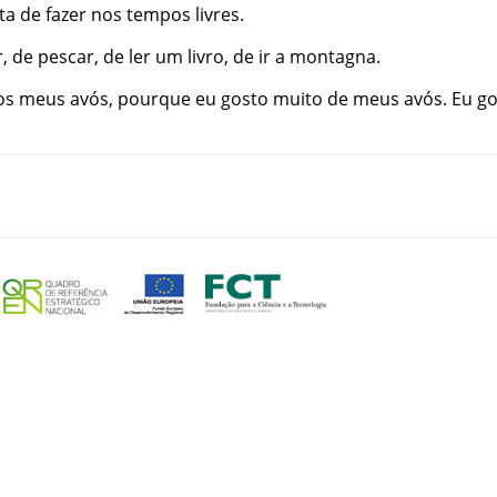
ta
de
fazer
nos
tempos
livres
.
r
,
de
pescar
,
de
ler
um
livro
,
de
ir
a
montagna
.
os
meus
avós
,
pourque
eu
gosto
muito
de
meus
avós
.
Eu
go