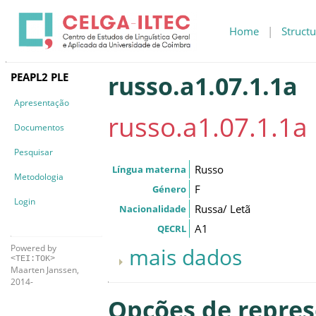
Home
|
Structu
PEAPL2 PLE
russo.a1.07.1.1a
Apresentação
russo.a1.07.1.1a
Documentos
Pesquisar
Russo
Língua materna
Metodologia
F
Género
Login
Russa/ Letã
Nacionalidade
A1
QECRL
Powered by
mais dados
<TEI:TOK>
Maarten Janssen,
2014-
Opções de repre