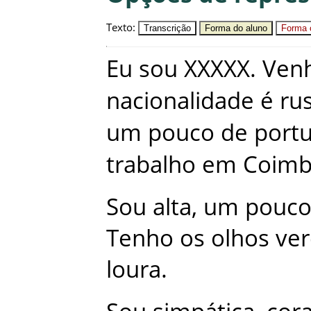
Texto
:
Transcrição
Forma do aluno
Forma c
Eu
sou
XXXXX
.
Ven
nacionalidade
é
ru
um
pouco
de
port
trabalho
em
Coimb
Sou
alta
,
um
pouc
Tenho
os
olhos
ve
loura
.