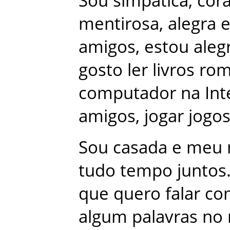
Sou
simpática
,
cor
mentirosa
,
alegra
amigos
,
estou
aleg
gosto
ler
livros
rom
computador
na
Int
amigos
,
jogar
jogo
Sou
casada
e
meu
tudo
tempo
juntos
que
quero
falar
co
algum
palavras
no