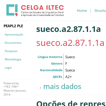
Home
|
Structu
PEAPL2 PLE
sueco.a2.87.1.1a
Apresentação
sueco.a2.87.1.1a
Documentos
Pesquisar
Sueco
Língua materna
Metodologia
F
Género
Login
Sueca
Nacionalidade
A2+
QECRL
Powered by
mais dados
<TEI:TOK>
Maarten Janssen,
2014-
Opções de repre