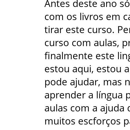
Antes
deste
ano
só
com
os
livros
em
c
tirar
este
curso
.
Pe
curso
com
aulas
,
p
finalmente
este
li
estou
aqui
,
estou
a
pode
ajudar
,
mas
aprender
a
língua
aulas
com
a
ajuda
muitos
escforços
p