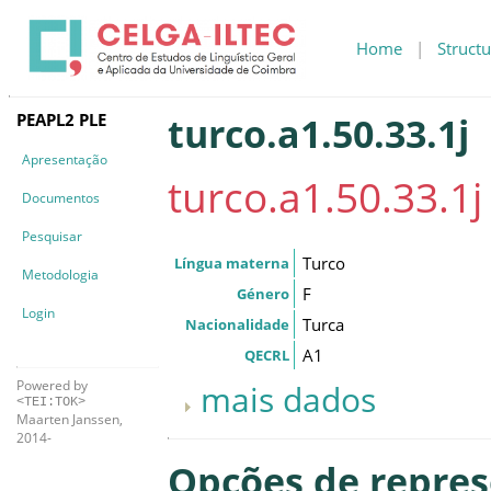
Home
|
Structu
PEAPL2 PLE
turco.a1.50.33.1j
Apresentação
turco.a1.50.33.1j
Documentos
Pesquisar
Turco
Língua materna
Metodologia
F
Género
Login
Turca
Nacionalidade
A1
QECRL
Powered by
mais dados
<TEI:TOK>
Maarten Janssen,
2014-
Opções de repre