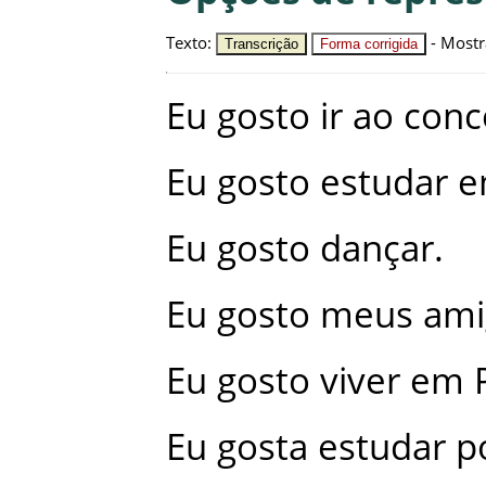
Texto
:
-
Mostr
Transcrição
Forma corrigida
Eu
gosto
ir
ao
conc
Eu
gosto
estudar
e
Eu
gosto
dançar
.
Eu
gosto
meus
ami
Eu
gosto
viver
em
Eu
gosta
estudar
p