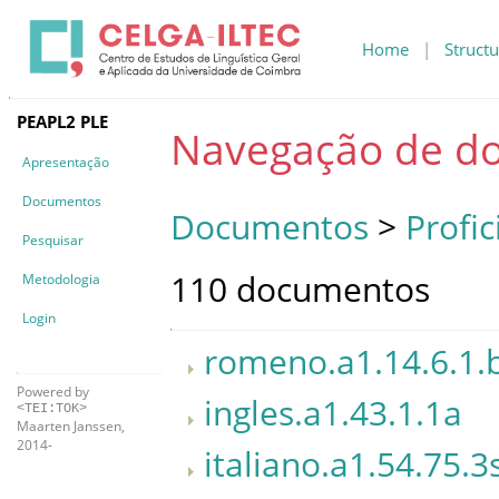
Home
|
Structu
PEAPL2 PLE
Navegação de d
Apresentação
Documentos
Documentos
>
Profic
Pesquisar
110 documentos
Metodologia
Login
romeno.a1.14.6.1.
Powered by
ingles.a1.43.1.1a
<TEI:TOK>
Maarten Janssen,
2014-
italiano.a1.54.75.3