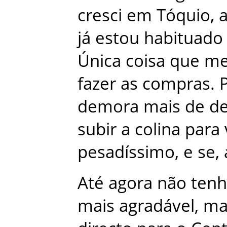
cresci
em
Tóquio
,
já
estou
habituado
Única
coisa
que
m
fazer
as
compras
.
demora
mais
de
d
subir
a
colina
para
pesadíssimo
,
e
se
,
Até
agora
não
ten
mais
agradável
,
ma