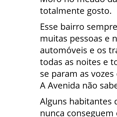
totalmente
gosto
.
Esse
bairro
sempr
muitas
pessoas
e
n
automóveis
e
os
t
todas
as
noites
e
t
se
param
as
vozes
A
Avenida
não
sab
Alguns
habitantes
nunca
conseguem