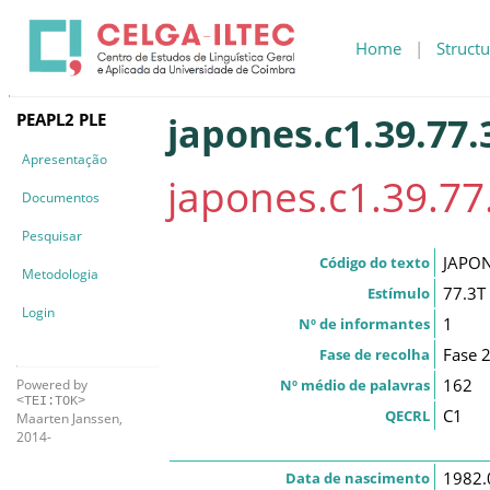
Home
|
Structu
PEAPL2 PLE
japones.c1.39.77.
Apresentação
japones.c1.39.77
Documentos
Pesquisar
JAPON
Código do texto
Metodologia
77.3T
Estímulo
Login
1
Nº de informantes
Fase 
Fase de recolha
162
Nº médio de palavras
Powered by
<TEI:TOK>
C1
QECRL
Maarten Janssen,
2014-
1982.
Data de nascimento