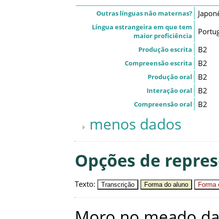
Japon
Outras línguas não maternas?
Língua estrangeira em que tem
Portu
maior proficiência
B2
Produção escrita
B2
Compreensão escrita
B2
Produção oral
B2
Interação oral
B2
Compreensão oral
menos dados
Opções de repre
Texto
:
Transcrição
Forma do aluno
Forma c
Moro
no
meado
d