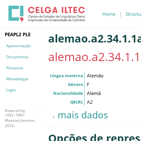
Home
|
Structu
PEAPL2 PLE
alemao.a2.34.1.1
Apresentação
alemao.a2.34.1.
Documentos
Pesquisar
Alemão
Língua materna
Metodologia
F
Género
Login
Alemã
Nacionalidade
A2
QECRL
Powered by
mais dados
<TEI:TOK>
Maarten Janssen,
2014-
Opções de repre