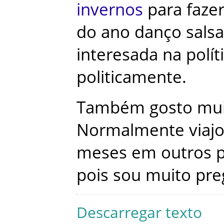
invernos
para
faze
do
ano
danço
salsa
interesada
na
polít
politicamente
.
Também
gosto
mu
Normalmente
viaj
meses
em
outros
pois
sou
muito
pre
Descarregar texto