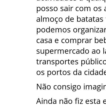
posso
sair
com
os
almoço
de
batatas
podemos
organiza
casa
e
comprar
be
supermercado
ao
transportes
públic
os
portos
da
cidad
Não
consigo
imagi
Ainda
não
fiz
esta