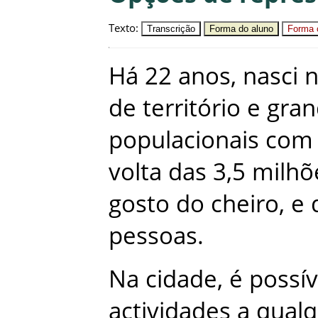
Texto
:
Transcrição
Forma do aluno
Forma c
Há
22
anos
,
nasci
de
território
e
gran
populacionais
com
volta
das
3,5
milhõ
gosto
do
cheiro
,
e
pessoas
.
Na
cidade
,
é
possív
actividades
a
qualq