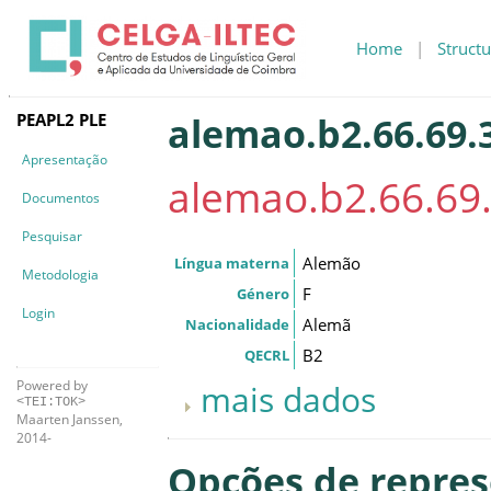
Home
|
Structu
PEAPL2 PLE
alemao.b2.66.69.
Apresentação
alemao.b2.66.69
Documentos
Pesquisar
Alemão
Língua materna
Metodologia
F
Género
Login
Alemã
Nacionalidade
B2
QECRL
Powered by
mais dados
<TEI:TOK>
Maarten Janssen,
2014-
Opções de repre