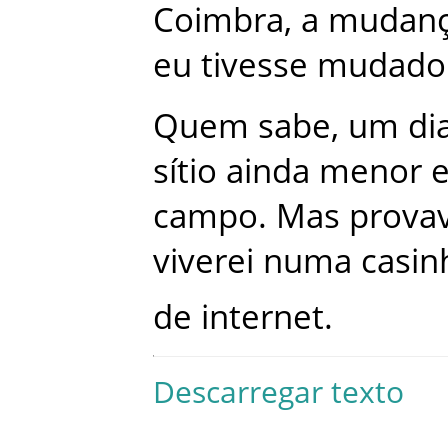
Coimbra
,
a
mudan
eu
tivesse
mudado
Quem
sabe
,
um
di
sítio
ainda
menor
campo
.
Mas
prova
viverei
numa
casin
de
internet
.
Descarregar texto