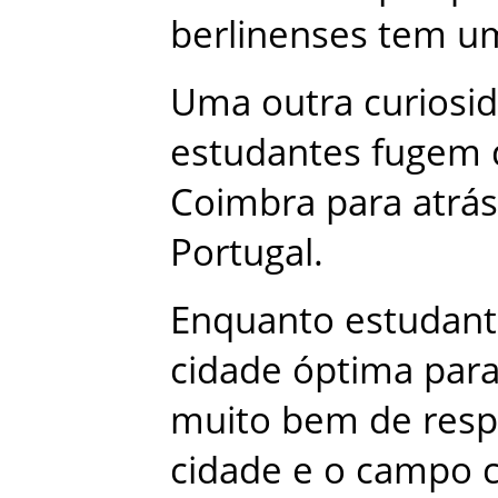
berlinenses
tem
u
Uma
outra
curiosi
estudantes
fugem
Coimbra
para
atrás
Portugal
.
Enquanto
estudan
cidade
óptima
par
muito
bem
de
res
cidade
e
o
campo