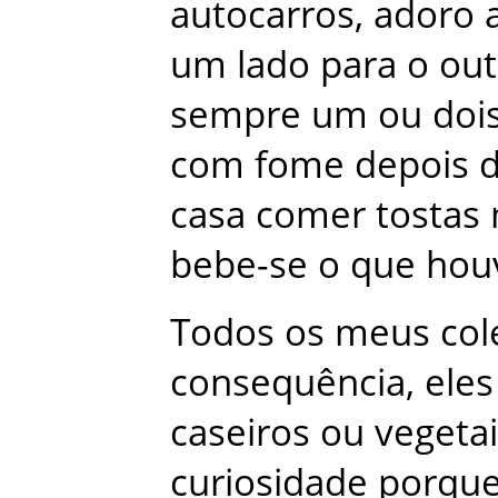
autocarros
,
adoro
um
lado
para
o
out
sempre
um
ou
doi
com
fome
depois
casa
comer
tostas
bebe-se
o
que
hou
Todos
os
meus
col
consequência
,
eles
caseiros
ou
vegeta
curiosidade
porqu