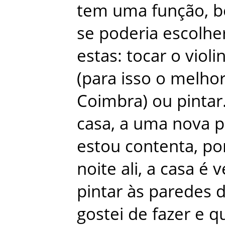
tem
uma
função
,
b
se
poderia
escolhe
estas
:
tocar
o
violi
(
para
isso
o
melho
Coimbra
)
ou
pintar
casa
,
a
uma
nova
p
estou
contenta
,
po
noite
ali
,
a
casa
é
v
pintar
às
paredes
gostei
de
fazer
e
q