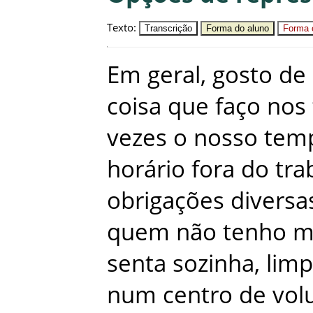
Texto
:
Transcrição
Forma do aluno
Forma c
Em
geral
,
gosto
de
coisa
que
faço
nos
vezes
o
nosso
tem
horário
fora
do
tra
obrigações
diversa
quem
não
tenho
m
senta
sozinha
,
limp
num
centro
de
vol