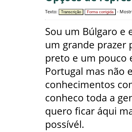
Texto
:
-
Mostr
Transcrição
Forma corrigida
Sou
um
Búlgaro
e
um
grande
prazer
preto
e
um
pouco
Portugal
mas
não
conhecimentos
co
conheco
toda
a
ge
quero
ficar
áqui
ma
possívél
.