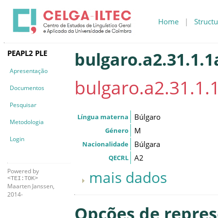
Home
|
Structu
PEAPL2 PLE
bulgaro.a2.31.1.1
Apresentação
bulgaro.a2.31.1.
Documentos
Pesquisar
Búlgaro
Língua materna
Metodologia
M
Género
Login
Búlgara
Nacionalidade
A2
QECRL
Powered by
mais dados
<TEI:TOK>
Maarten Janssen,
2014-
Opções de repre