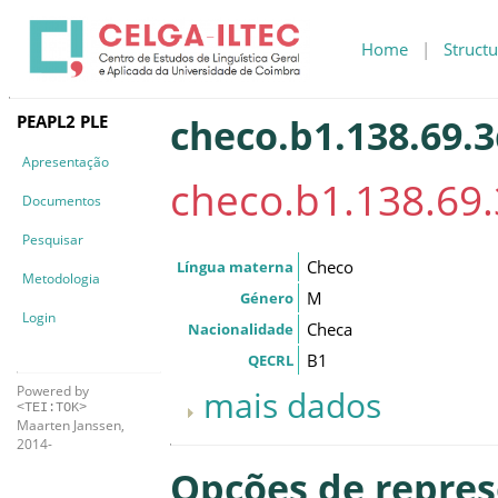
Home
|
Structu
PEAPL2 PLE
checo.b1.138.69.
Apresentação
checo.b1.138.69
Documentos
Pesquisar
Checo
Língua materna
Metodologia
M
Género
Login
Checa
Nacionalidade
B1
QECRL
Powered by
mais dados
<TEI:TOK>
Maarten Janssen,
2014-
Opções de repre