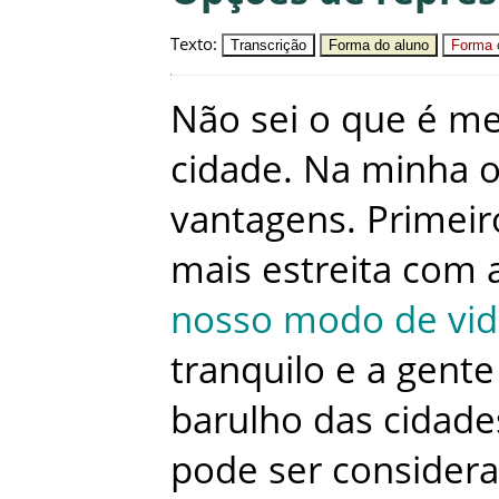
Texto
:
Transcrição
Forma do aluno
Forma c
Não
sei
o
que
é
me
cidade
.
Na
minha
o
vantagens
.
Primeir
mais
estreita
com
nosso
modo
de
vi
tranquilo
e
a
gente
barulho
das
cidade
pode
ser
consider