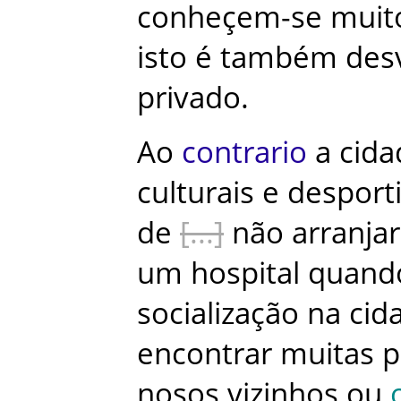
conheçem-se
muit
isto
é
também
des
privado
.
Ao
contrario
a
cida
culturais
e
desport
de
não
arranjar
um
hospital
quand
socialização
na
cid
encontrar
muitas
p
nosos
vizinhos
ou