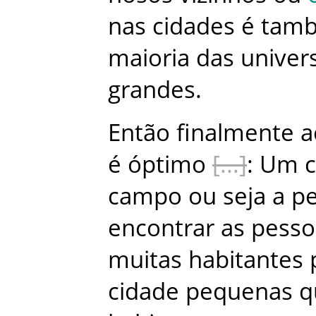
nas
cidades
é
tam
maioria
das
univer
grandes
.
Então
finalmente
a
é
óptimo
:
Um
campo
ou
seja
a
p
encontrar
as
pesso
muitas
habitantes
cidade
pequenas
q