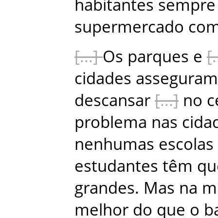
habitantes
sempre
supermercado
co
Os
parques
e
cidades
asseguram
descansar
no
c
problema
nas
cida
nenhumas
escolas
estudantes
têm
qu
grandes
.
Mas
na
m
melhor
do
que
o
b