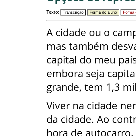
Texto
:
Transcrição
Forma do aluno
Forma c
A
cidade
ou
o
cam
mas
também
desv
capital
do
meu
paí
embora
seja
capita
grande
,
tem
1,3
mi
Viver
na
cidade
ne
da
cidade
.
Ao
contr
hora
de
autocarro
,