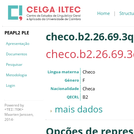
Home
|
Structu
PEAPL2 PLE
checo.b2.26.69.3q
Apresentação
checo.b2.26.69.
Documentos
Pesquisar
Checo
Língua materna
Metodologia
F
Género
Login
Checa
Nacionalidade
B2
QECRL
Powered by
mais dados
<TEI:TOK>
Maarten Janssen,
2014-
Opções de repre