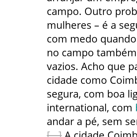
campo
.
Outro
pro
mulheres
–
é
a
seg
com
medo
quando
no
campo
também
vazios
.
Acho
que
p
cidade
como
Coim
segura
,
com
boa
li
international
,
com
andar
a
pé
,
sem
se
A
cidade
Coimb