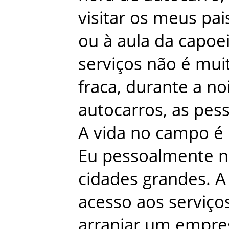
visitar
os
meus
pai
ou
à
aula
da
capoei
serviços
não
é
mui
fraca
,
durante
a
no
autocarros
,
as
pes
A
vida
no
campo
é
Eu
pessoalmente
n
cidades
grandes
.
A
acesso
aos
serviço
arranjar
um
empre