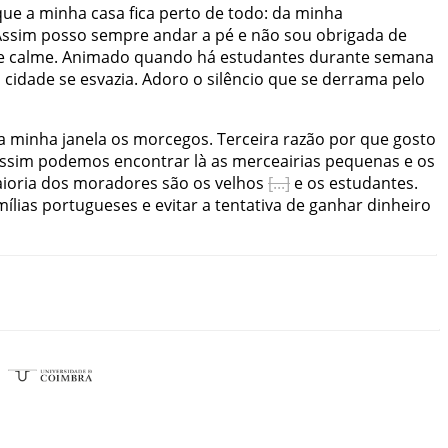
que
a
minha
casa
fica
perto
de
todo
:
da
minha
Assim
posso
sempre
andar
a
pé
e
não
sou
obrigada
de
e
calme
.
Animado
quando
há
estudantes
durante
semana
a
cidade
se
esvazia
.
Adoro
o
silêncio
que
se
derrama
pelo
a
minha
janela
os
morcegos
.
Terceira
razão
por
que
gosto
ssim
podemos
encontrar
là
as
merceairias
pequenas
e
os
ioria
dos
moradores
são
os
velhos
e
os
estudantes
.
mílias
portugueses
e
evitar
a
tentativa
de
ganhar
dinheiro