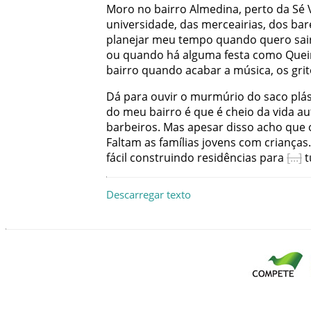
Moro
no
bairro
Almedina
,
perto
da
Sé
universidade
,
das
merceairias
,
dos
bar
planejar
meu
tempo
quando
quero
sai
ou
quando
há
alguma
festa
como
Que
bairro
quando
acabar
a
música
,
os
gri
Dá
para
ouvir
o
murmúrio
do
saco
plá
do
meu
bairro
é
que
é
cheio
da
vida
au
barbeiros
.
Mas
apesar
disso
acho
que
Faltam
as
famílias
jovens
com
crianças
.
fácil
construindo
residências
para
t
Descarregar texto