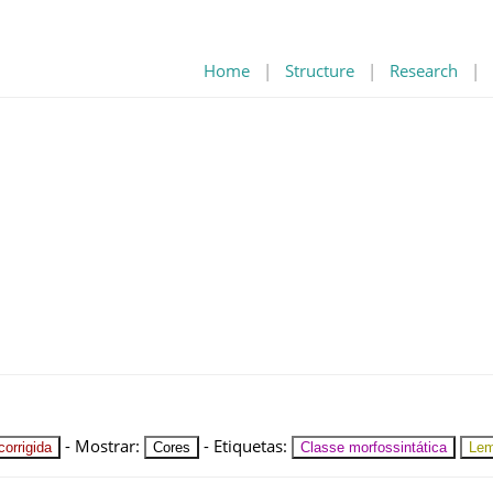
Home
|
Structure
|
Research
|
-
Mostrar
:
-
Etiquetas
:
orrigida
Cores
Classe morfossintática
Le