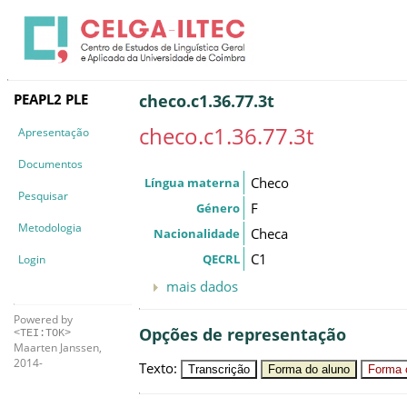
PEAPL2 PLE
checo.c1.36.77.3t
checo.c1.36.77.3t
Apresentação
Documentos
Checo
Língua materna
Pesquisar
F
Género
Metodologia
Checa
Nacionalidade
C1
QECRL
Login
mais dados
Powered by
Opções de representação
<TEI:TOK>
Maarten Janssen,
2014-
Texto
:
Transcrição
Forma do aluno
Forma c