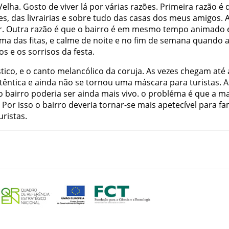
Velha
.
Gosto
de
viver
lá
por
várias
razões
.
Primeira
razão
é
es
,
das
livrairias
e
sobre
tudo
das
casas
dos
meus
amigos
.
r
.
Outra
razão
é
que
o
bairro
é
em
mesmo
tempo
animado
ima
das
fitas
,
e
calme
de
noite
e
no
fim de semana
quando
tos
e
os
sorrisos
da
festa
.
stico
,
e
o
canto
melancólico
da
coruja
.
As
vezes
chegam
até
têntica
e
ainda
não
se
tornou
uma
máscara
para
turistas
.
A
o
bairro
poderia
ser
ainda
mais
vivo
.
o
probléma
é
que
a
ma
Por
isso
o
bairro
deveria
tornar-se
mais
apetecível
para
fa
uristas
.