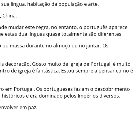
sua
língua
,
habitação
da
população
e
arte
.
,
China
.
ode
mudar
este
regra
,
no
entanto
,
o
português
aparece
ue
estas
dua
línguas
quase
totalmente
são
diferentes
.
o
ou
massa
durante
no
almoço
ou
no
jantar
.
Os
is
decoração
.
Gosto
muito
de
igreja
de
Portugal
,
é
muito
ntro
de
igreja
é
fantástica
.
Estou
sempre
a
pensar
como
é
ro
em
Portugal
.
Os
portugueses
faziam
o
descobrimento
s
históricos
e
era
dominado
pelos
Impérios
diversos
.
envolver
em
paz
.