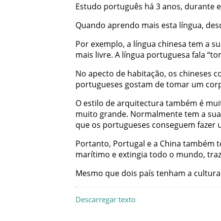
Estudo
português
há
3
anos
,
durante
e
Quando
aprendo
mais
esta
língua
,
des
Por
exemplo
,
a
língua
chinesa
tem
a
su
mais
livre
.
A
língua
portuguesa
fala
“
to
No
apecto
de
habitação
,
os
chineses
c
portugueses
gostam
de
tomar
um
cor
O
estilo
de
arquitectura
também
é
mui
muito
grande
.
Normalmente
tem
a
sua
que
os
portugueses
conseguem
fazer
Portanto
,
Portugal
e
a
China
também
marítimo
e
extingia
todo
o
mundo
,
traz
Mesmo
que
dois
país
tenham
a
cultura
Descarregar texto