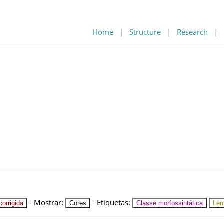
Home
|
Structure
|
Research
|
-
Mostrar
:
-
Etiquetas
:
orrigida
Cores
Classe morfossintática
Le