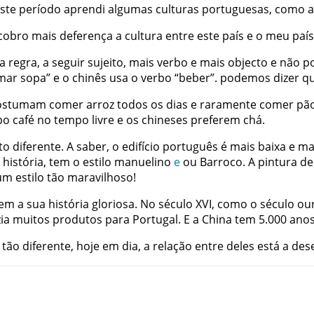
ste
período
aprendi
algumas
culturas
portuguesas
,
como
a
cobro
mais
deferença
a
cultura
entre
este
país
e
o
meu
país
a
regra
,
a
seguir
sujeito
,
mais
verbo
e
mais
objecto
e
não
p
mar
sopa
”
e
o
chinês
usa
o
verbo
“
beber
”
.
podemos
dizer
q
ostumam
comer
arroz
todos
os
dias
e
raramente
comer
pã
po
café
no
tempo
livre
e
os
chineses
preferem
chá
.
to
diferente
.
A
saber
,
o
edifício
português
é
mais
baixa
e
ma
história
,
tem
o
estilo
manuelino
e
ou
Barroco
.
A
pintura
de
um
estilo
tão
maravilhoso
!
tem
a
sua
história
gloriosa
.
No
século
XVI
,
como
o
século
ou
ia
muitos
produtos
para
Portugal
.
E
a
China
tem
5.000
ano
tão
diferente
,
hoje
em
dia
,
a
relação
entre
deles
está
a
des