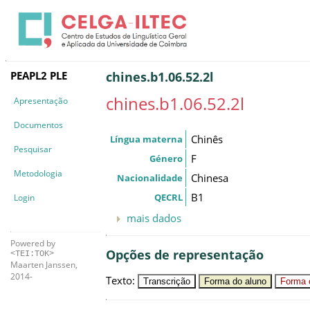
PEAPL2 PLE
chines.b1.06.52.2l
chines.b1.06.52.2l
Apresentação
Documentos
Chinês
Língua materna
Pesquisar
F
Género
Metodologia
Chinesa
Nacionalidade
B1
QECRL
Login
mais dados
Powered by
Opções de representação
<TEI:TOK>
Maarten Janssen,
2014-
Texto
:
Transcrição
Forma do aluno
Forma c