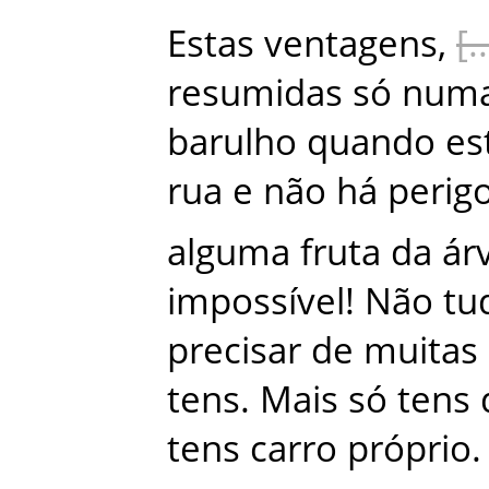
Estas
ventagens
,
resumidas
só
num
barulho
quando
es
rua
e
não
há
perig
alguma
fruta
da
ár
impossível
!
Não
tu
precisar
de
muitas
tens
.
Mais
só
tens
tens
carro
próprio
.