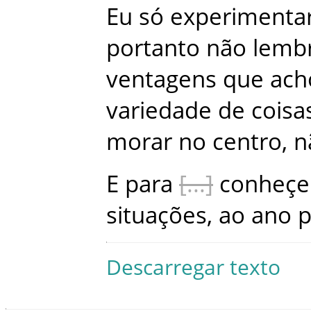
Eu
só
experimenta
portanto
não
lemb
ventagens
que
ach
variedade
de
coisa
morar
no
centro
,
n
E
para
conheçe
situações
,
ao
ano
p
Descarregar texto