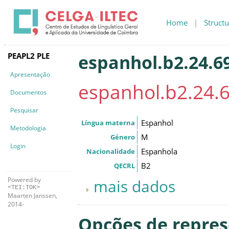
Home
|
Structu
PEAPL2 PLE
espanhol.b2.24.6
Apresentação
espanhol.b2.24.
Documentos
Pesquisar
Espanhol
Língua materna
Metodologia
M
Género
Login
Espanhola
Nacionalidade
B2
QECRL
Powered by
mais dados
<TEI:TOK>
Maarten Janssen,
2014-
Opções de repre