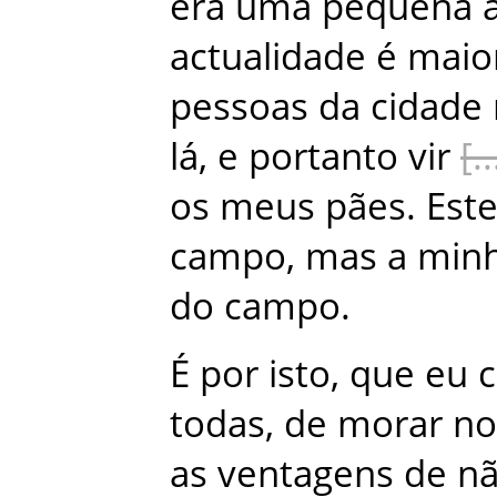
era
uma
pequena
actualidade
é
maio
pessoas
da
cidade
lá
,
e
portanto
vir
os
meus
pães
.
Est
campo
,
mas
a
min
do
campo
.
É
por
isto
,
que
eu
todas
,
de
morar
no
as
ventagens
de
n