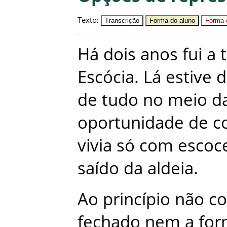
Texto
:
Transcrição
Forma do aluno
Forma c
Há
dois
anos
fui
a
Escócia
.
Lá
estive
d
de
tudo
no
meio
d
oportunidade
de
c
vivia
só
com
escoc
saído
da
aldeia
.
Ao
princípio
não
co
fechado
nem
a
for