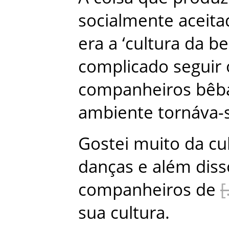
socialmente
aceita
era
a
‘
cultura
da
be
complicado
seguir
companheiros
bêb
ambiente
tornáva-
Gostei
muito
da
cu
danças
e
além
diss
companheiros
de
sua
cultura
.