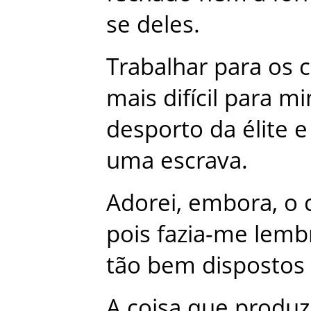
se
deles
.
Trabalhar
para
os
mais
difícil
para
mi
desporto
da
élite
e
uma
escrava
.
Adorei
,
embora
,
o
pois
fazia-me
lemb
tão
bem
dispostos
A
coisa
que
produz