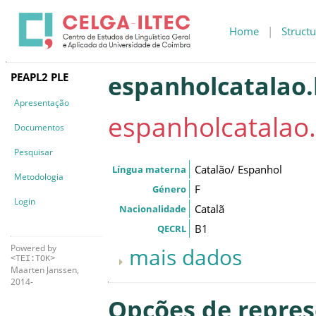
Home
|
Structu
PEAPL2 PLE
espanholcatalao.
Apresentação
espanholcatalao.
Documentos
Pesquisar
Catalão/ Espanhol
Língua materna
Metodologia
F
Género
Login
Catalã
Nacionalidade
B1
QECRL
Powered by
mais dados
<TEI:TOK>
Maarten Janssen,
2014-
Opções de repre