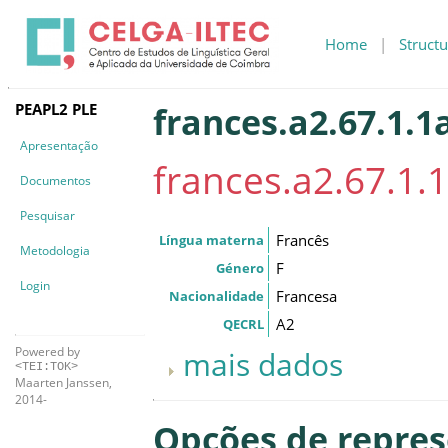
Home
|
Structu
PEAPL2 PLE
frances.a2.67.1.1
Apresentação
frances.a2.67.1.
Documentos
Pesquisar
Francês
Língua materna
Metodologia
F
Género
Login
Francesa
Nacionalidade
A2
QECRL
Powered by
mais dados
<TEI:TOK>
Maarten Janssen,
2014-
Opções de repre