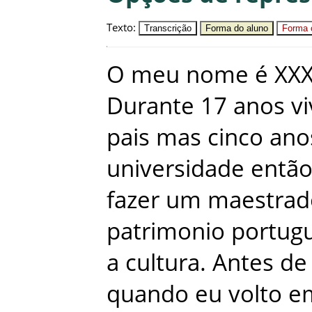
Texto
:
Transcrição
Forma do aluno
Forma c
O
meu
nome
é
XX
Durante
17
anos
vi
pais
mas
cinco
ano
universidade
entã
fazer
um
maestrad
patrimonio
portug
a
cultura
.
Antes
de
quando
eu
volto
e