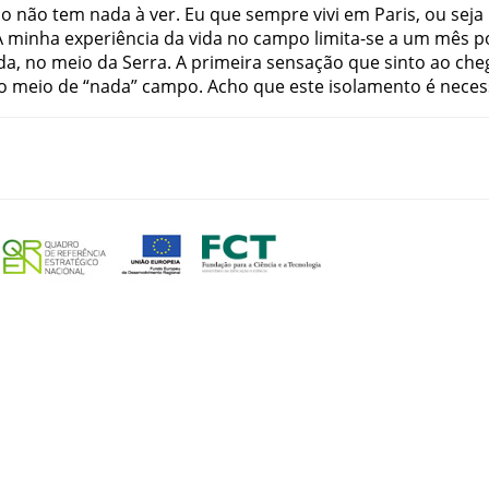
po
não
tem
nada
à
ver
.
Eu
que
sempre
vivi
em
Paris
,
ou
seja
A
minha
experiência
da
vida
no
campo
limita-se
a
um
mês
p
da
,
no
meio
da
Serra
.
A
primeira
sensação
que
sinto
ao
che
o
meio
de
“
nada
”
campo
.
Acho
que
este
isolamento
é
neces