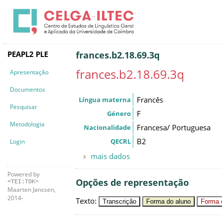
PEAPL2 PLE
frances.b2.18.69.3q
frances.b2.18.69.3q
Apresentação
Documentos
Francês
Língua materna
Pesquisar
F
Género
Metodologia
Francesa/ Portuguesa
Nacionalidade
B2
QECRL
Login
mais dados
Powered by
Opções de representação
<TEI:TOK>
Maarten Janssen,
2014-
Texto
:
Transcrição
Forma do aluno
Forma c