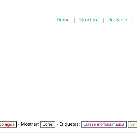
Home
|
Structure
|
Research
|
-
Mostrar
:
-
Etiquetas
:
orrigida
Cores
Classe morfossintática
Le