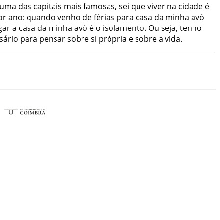
uma
das
capitais
mais
famosas
,
sei
que
viver
na
cidade
é
or
ano
:
quando
venho
de
férias
para
casa
da
minha
avó
gar
a
casa
da
minha
avó
é
o
isolamento
.
Ou
seja
,
tenho
sário
para
pensar
sobre
si
própria
e
sobre
a
vida
.