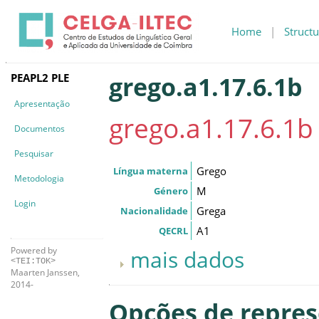
Home
|
Structu
PEAPL2 PLE
grego.a1.17.6.1b
Apresentação
grego.a1.17.6.1b
Documentos
Pesquisar
Grego
Língua materna
Metodologia
M
Género
Login
Grega
Nacionalidade
A1
QECRL
Powered by
mais dados
<TEI:TOK>
Maarten Janssen,
2014-
Opções de repre