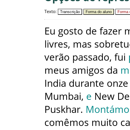
Texto
:
Transcrição
Forma do aluno
Forma c
Eu
gosto
de
fazer
m
livres
,
mas
sobret
verão
passado
,
fui
meus
amigos
da
m
India
durante
onze
Mumbai
,
e
New
De
Puskhar
.
Montámo
comêmos
muito
ca