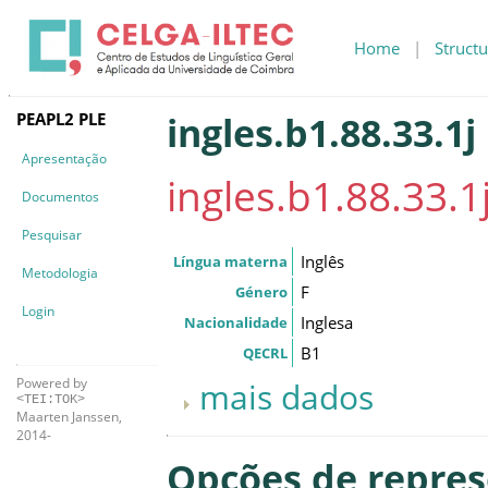
Home
|
Structu
PEAPL2 PLE
ingles.b1.88.33.1j
Apresentação
ingles.b1.88.33.1
Documentos
Pesquisar
Inglês
Língua materna
Metodologia
F
Género
Login
Inglesa
Nacionalidade
B1
QECRL
Powered by
mais dados
<TEI:TOK>
Maarten Janssen,
2014-
Opções de repre