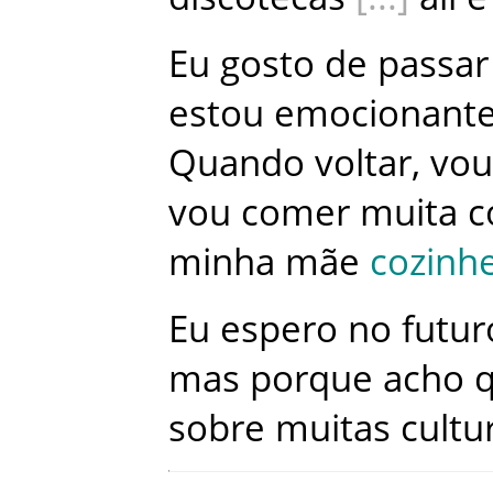
Eu
gosto
de
passar
estou
emocionant
Quando
voltar
,
vou
vou
comer
muita
c
minha
mãe
cozinh
Eu
espero
no
futur
mas
porque
acho
sobre
muitas
cultu