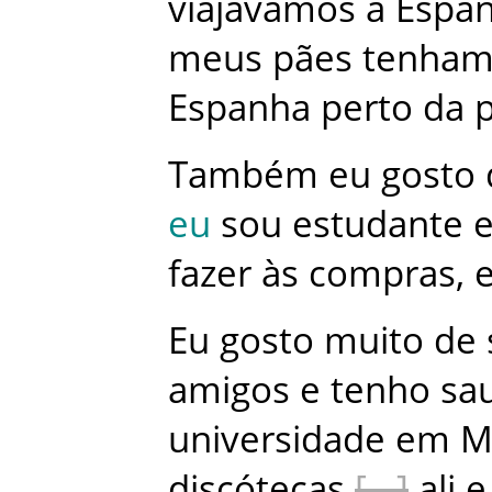
viajavamos
a
Espa
meus
pães
tenha
Espanha
perto
da
p
Também
eu
gosto
eu
sou
estudante
fazer
às
compras
,
Eu
gosto
muito
de
amigos
e
tenho
sa
universidade
em
M
discótecas
ali
e