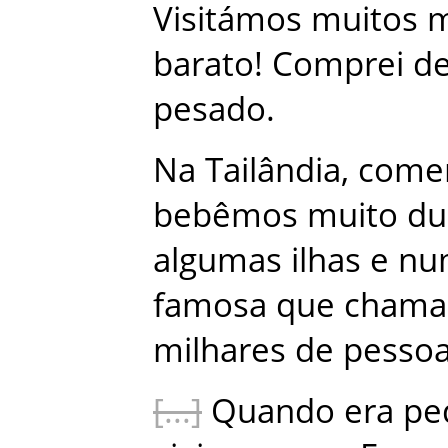
Visitámos
muitos
m
barato
!
Comprei
d
pesado
.
Na
Tailândia
,
come
bebêmos
muito
du
algumas
ilhas
e
nu
famosa
que
chama
milhares
de
pesso
Quando
era
pe