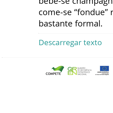
bebe-se
champagn
come-se
“
fondue
”
bastante
formal
.
Descarregar texto