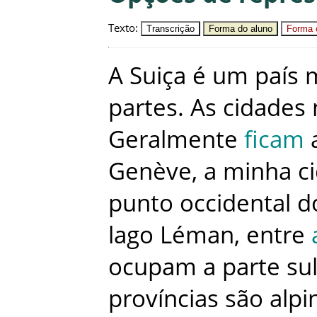
Texto
:
Transcrição
Forma do aluno
Forma c
A
Suiça
é
um
país
partes
.
As
cidades
Geralmente
ficam
Genève
,
a
minha
c
punto
occidental
d
lago
Léman
,
entre
ocupam
a
parte
su
províncias
são
alpi