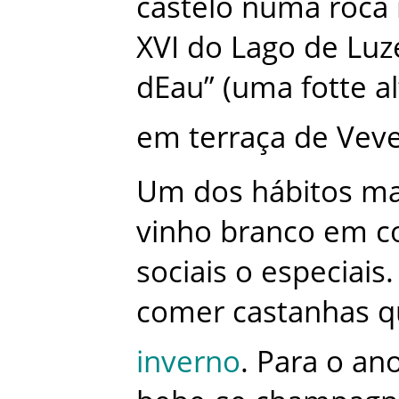
castelo
numa
roca
XVI
do
Lago
de
Luz
dEau”
(
uma
fotte
a
em
terraça
de
Vev
Um
dos
hábitos
ma
vinho
branco
em
c
sociais
o
especiais
.
comer
castanhas
q
inverno
.
Para
o
an