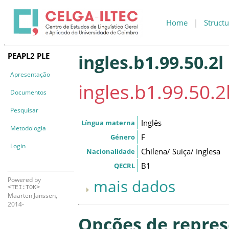
Home
|
Structu
PEAPL2 PLE
ingles.b1.99.50.2l
Apresentação
ingles.b1.99.50.2
Documentos
Pesquisar
Inglês
Língua materna
Metodologia
F
Género
Login
Chilena/ Suiça/ Inglesa
Nacionalidade
B1
QECRL
Powered by
mais dados
<TEI:TOK>
Maarten Janssen,
2014-
Opções de repre