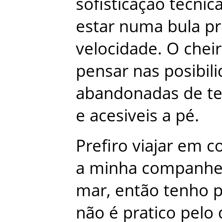
sofisticação
técnic
estar
numa
bula
pr
velocidade
.
O
chei
pensar
nas
posibil
abandonadas
de
t
e
acesiveis
a
pé
.
Prefiro
viajar
em
c
a
minha
companhe
mar
,
então
tenho
não
é
pratico
pelo