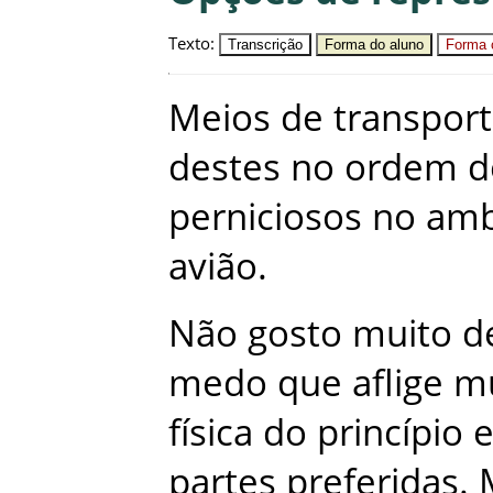
Texto
:
Transcrição
Forma do aluno
Forma c
Meios
de
transpor
destes
no
ordem
d
perniciosos
no
amb
avião
.
Não
gosto
muito
d
medo
que
aflige
mu
física
do
princípio
partes
preferidas
.