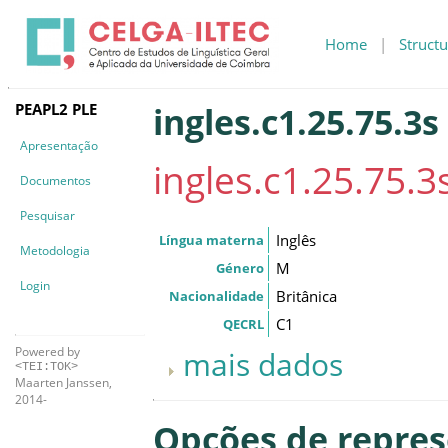
Home
|
Structu
PEAPL2 PLE
ingles.c1.25.75.3s
Apresentação
ingles.c1.25.75.3
Documentos
Pesquisar
Inglês
Língua materna
Metodologia
M
Género
Login
Britânica
Nacionalidade
C1
QECRL
Powered by
mais dados
<TEI:TOK>
Maarten Janssen,
2014-
Opções de repre