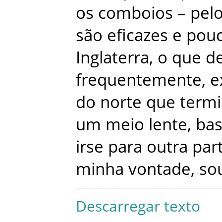
os
comboios
–
pel
são
eficazes
e
pou
Inglaterra
,
o
que
d
frequentemente
,
e
do
norte
que
term
um
meio
lente
,
bas
irse
para
outra
par
minha
vontade
,
so
Descarregar texto