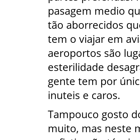
pasagem
medio
q
tão
aborrecidos
qu
tem
o
viajar
em
av
aeroportos
são
lug
esterilidade
desagr
gente
tem
por
úni
inuteis
e
caros
.
Tampouco
gosto
d
muito
,
mas
neste
m