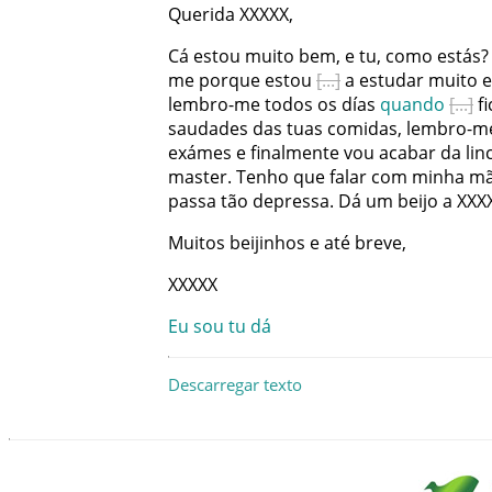
Querida
XXXXX
,
Cá
estou
muito
bem
,
e
tu
,
como
estás
?
me
porque
estou
a
estudar
muito
e
lembro-me
todos
os
días
quando
f
saudades
das
tuas
comidas
,
lembro-m
exámes
e
finalmente
vou
acabar
da
lin
master
.
Tenho
que
falar
com
minha
m
passa
tão
depressa
.
Dá
um
beijo
a
XXX
Muitos
beijinhos
e
até
breve
,
XXXXX
Eu
sou
tu
dá
Descarregar texto