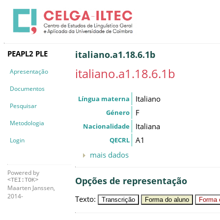
PEAPL2 PLE
italiano.a1.18.6.1b
italiano.a1.18.6.1b
Apresentação
Documentos
Italiano
Língua materna
Pesquisar
F
Género
Metodologia
Italiana
Nacionalidade
A1
QECRL
Login
mais dados
Powered by
Opções de representação
<TEI:TOK>
Maarten Janssen,
2014-
Texto
:
Transcrição
Forma do aluno
Forma c