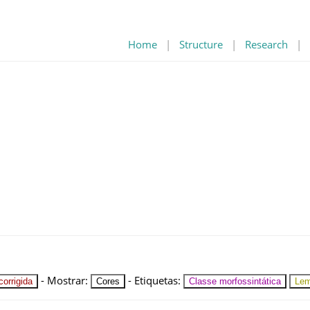
Home
|
Structure
|
Research
|
-
Mostrar
:
-
Etiquetas
:
orrigida
Cores
Classe morfossintática
Le