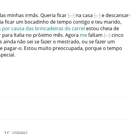
das
minhas
irmãs
.
Queria
ficar
na
casa
e
descansar-
ia
ficar
um
bocadinho
de
tempo
contigo
e
teu
marido
,
s
por
causa
das
brincadeiras
do
carrel
estou
cheia
de
r
para
Italia
no
próximo
mês
.
Agora
me
faltam
cinco
s
ainda
não
sei
se
fazer
o
mestrado
,
ou
se
fazer
um
e
pagar-o
.
Estou
muito
preoccupada
,
porque
o
tempo
special
.