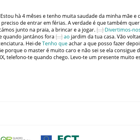
Estou
hà
4
mêses
e
tenho
muita
saudade
da
minha
mãe
e
preciso
de
entrar
em
férias
.
A
verdade
é
que
também
quer
icámos
junto
na
praia
,
a
brincar
e
a
jogar
.
Divertimos-no
e
quando
jantános
fora
ao
jardim
da
tua
casa
.
Vão
volta
cenciatura
.
Hei-de
Tenho
que
achar
a
que
posso
fazer
depoi
ãe
porque
o
master
é
muito
caro
e
não
sei
se
ela
consigue
d
XX
,
telefono-te
quando
chego
.
Levo-te
um
presente
muito
e