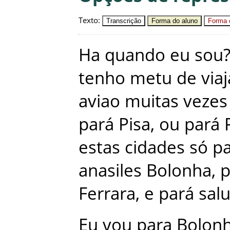
Texto
:
Transcrição
Forma do aluno
Forma c
Ha
quando
eu
sou
tenho
metu
de
viaj
aviao
muitas
vezes
pará
Pisa
,
ou
pará
estas
cidades
só
p
anasiles
Bolonha
,
p
Ferrara
,
e
pará
salu
Eu
vou
para
Bolon