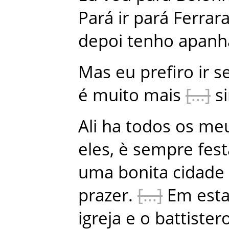
Pará
ir
pará
Ferrar
depoi
tenho
apanh
Mas
eu
prefiro
ir
s
é
muito
mais
s
Ali
ha
todos
os
me
eles
,
è
sempre
fest
uma
bonita
cidade
prazer
.
Em
est
igreja
e
o
battister