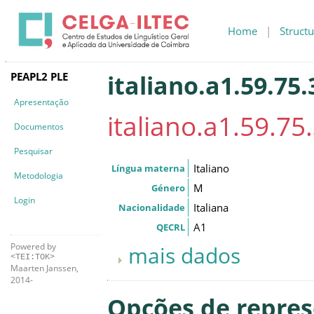
Home
|
Structu
PEAPL2 PLE
italiano.a1.59.75.
Apresentação
italiano.a1.59.75
Documentos
Pesquisar
Italiano
Língua materna
Metodologia
M
Género
Login
Italiana
Nacionalidade
A1
QECRL
Powered by
mais dados
<TEI:TOK>
Maarten Janssen,
2014-
Opções de repre