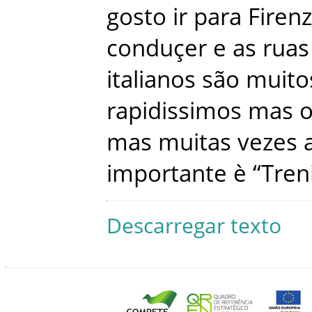
gosto
ir
para
Firen
conduçer
e
as
ruas
italianos
são
muito
rapidissimos
mas
o
mas
muitas
vezes
importante
è
“
Treni
Descarregar texto