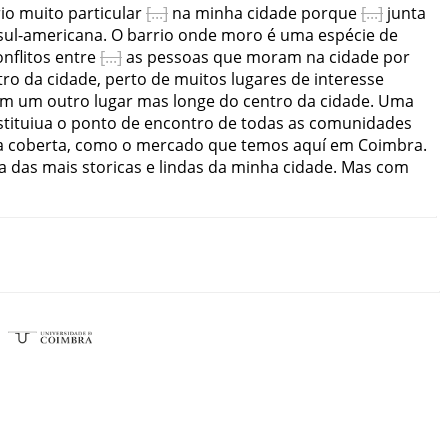
io
muito
particular
na
minha
cidade
porque
junta
sul-americana
.
O
barrio
onde
moro
é
uma
espécie
de
onflitos
entre
as
pessoas
que
moram
na
cidade
por
tro
da
cidade
,
perto
de
muitos
lugares
de
interesse
em
um
outro
lugar
mas
longe
do
centro
da
cidade
.
Uma
tituiua
o
ponto
de
encontro
de
todas
as
comunidades
a
coberta
,
como
o
mercado
que
temos
aquí
em
Coimbra
.
a
das
mais
storicas
e
lindas
da
minha
cidade
.
Mas
com