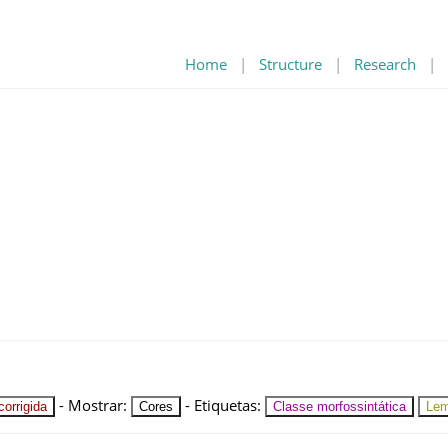
Home
|
Structure
|
Research
|
-
Mostrar
:
-
Etiquetas
:
orrigida
Cores
Classe morfossintática
Le