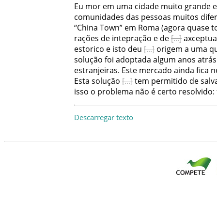
Eu
mor
em
uma
cidade
muito
grande
comunidades
das
pessoas
muitos
dife
“China
Town”
em
Roma
(
agora
quase
t
rações
de
intepração
e
de
axceptu
estorico
e
isto
deu
origem
a
uma
q
solução
foi
adoptada
algum
anos
atrás
estranjeiras
.
Este
mercado
ainda
fica
n
Esta
solução
tem
permitido
de
salv
isso
o
problema
não
é
certo
resolvido
:
Descarregar texto