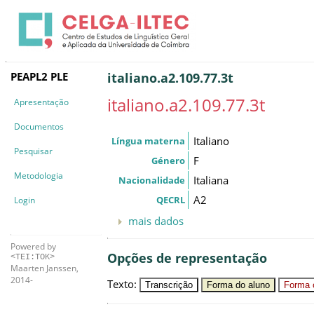
PEAPL2 PLE
italiano.a2.109.77.3t
italiano.a2.109.77.3t
Apresentação
Documentos
Italiano
Língua materna
Pesquisar
F
Género
Metodologia
Italiana
Nacionalidade
A2
QECRL
Login
mais dados
Powered by
Opções de representação
<TEI:TOK>
Maarten Janssen,
2014-
Texto
:
Transcrição
Forma do aluno
Forma c