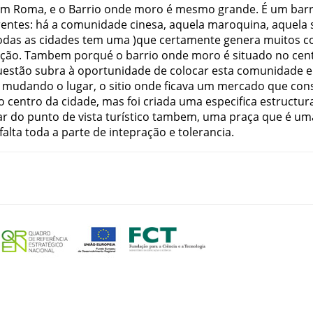
em
Roma
,
e
o
Barrio
onde
moro
é
mesmo
grande
.
É
um
barr
rentes
:
há
a
comunidade
cinesa
,
aquela
maroquina
,
aquela
odas
as
cidades
tem
uma
)
que
certamente
genera
muitos
c
ação
.
Tambem
porqué
o
barrio
onde
moro
é
situado
no
cen
uestão
subra
à
oportunidade
de
colocar
esta
comunidade
mudando
o
lugar
,
o
sitio
onde
ficava
um
mercado
que
cons
o
centro
da
cidade
,
mas
foi
criada
uma
especifica
estructur
ar
do
punto
de
vista
turístico
tambem
,
uma
praça
que
é
um
falta
toda
a
parte
de
intepração
e
tolerancia
.