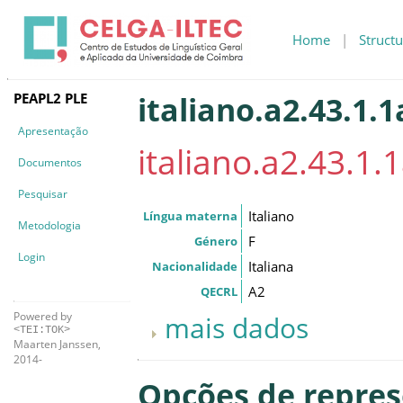
Home
|
Structu
PEAPL2 PLE
italiano.a2.43.1.1
Apresentação
italiano.a2.43.1.
Documentos
Pesquisar
Italiano
Língua materna
Metodologia
F
Género
Login
Italiana
Nacionalidade
A2
QECRL
Powered by
mais dados
<TEI:TOK>
Maarten Janssen,
2014-
Opções de repre