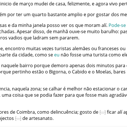
inicio
de
março
mudei
de
casa
,
felizmente
,
e
agora
vivo
per
bém
por
ter
um
quarto
bastante
amplio
e
por
gostar
dos
me
sas
e
da
minha
janela
posso
ver
os
que
moram
alí
.
Pode-se
chadas
.
Apesar
disso
,
de
manhã
ouve-se
muito
barulho
:
pa
rros
vadios
que
ladram
sem
pararem
.
de
,
encontro
muitas
vezes
turistas
alemães
ou
franceses
ou
parte
da
cidade
,
como
se
eu
não
fosse
uma
turista
como
el
naquele
bairro
porque
demoro
apenas
dois
minutos
para
orque
pertinho
estão
o
Bigorna
,
o
Cabido
e
o
Moelas
,
bares
ência
,
naquela
zona
;
se
calhar
é
melhor
não
estacionar
o
ca
,
uma
coisa
que
se
podia
fazer
para
que
fosse
mais
agradáv
ores
de
Coimbra
,
como
delincuência
;
gosto
de
ficar
alí
a
bjectos
de
artesanato
.