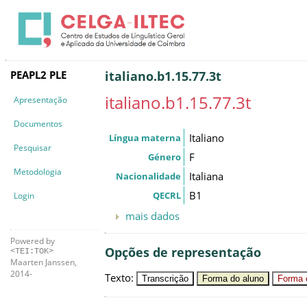
PEAPL2 PLE
italiano.b1.15.77.3t
italiano.b1.15.77.3t
Apresentação
Documentos
Italiano
Língua materna
Pesquisar
F
Género
Metodologia
Italiana
Nacionalidade
B1
QECRL
Login
mais dados
Powered by
Opções de representação
<TEI:TOK>
Maarten Janssen,
2014-
Texto
:
Transcrição
Forma do aluno
Forma c