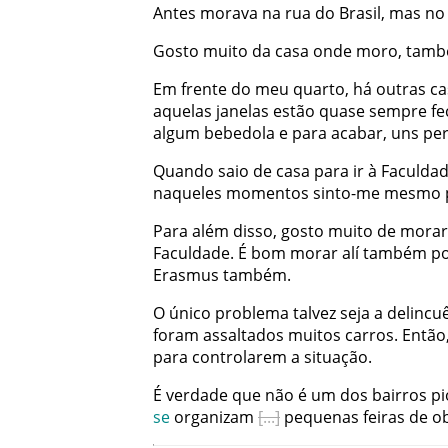
Antes
morava
na
rua
do
Brasil
,
mas
no
Gosto
muito
da
casa
onde
moro
,
tam
Em
frente
do
meu
quarto
,
há
outras
ca
aquelas
janelas
estão
quase
sempre
fe
algum
bebedola
e
para
acabar
,
uns
pe
Quando
saio
de
casa
para
ir
à
Faculda
naqueles
momentos
sinto-me
mesmo
Para
além
disso
,
gosto
muito
de
morar
Faculdade
.
É
bom
morar
alí
também
p
Erasmus
também
.
O
único
problema
talvez
seja
a
delincu
foram
assaltados
muitos
carros
.
Então
para
controlarem
a
situação
.
É
verdade
que
não
é
um
dos
bairros
pi
se
organizam
pequenas
feiras
de
o