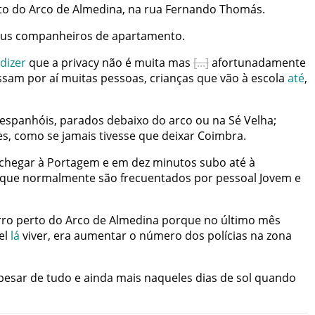
to
do
Arco de Almedina
,
na
rua
Fernando Thomás
.
us
companheiros
de
apartamento
.
dizer
que
a
privacy
não
é
muita
mas
afortunadamente
ssam
por
aí
muitas
pessoas
,
crianças
que
vão
à
escola
até
,
espanhóis
,
parados
debaixo
do
arco
ou
na
Sé Velha
;
es
,
como
se
jamais
tivesse
que
deixar
Coimbra
.
chegar
à
Portagem
e
em
dez
minutos
subo
até
à
que
normalmente
são
frecuentados
por
pessoal
Jovem
e
rro
perto
do
Arco de Almedina
porque
no
último
mês
el
lá
viver
,
era
aumentar
o
número
dos
polícias
na
zona
pesar
de
tudo
e
ainda
mais
naqueles
dias
de
sol
quando