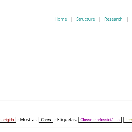
Home
|
Structure
|
Research
|
-
Mostrar
:
-
Etiquetas
:
orrigida
Cores
Classe morfossintática
Le