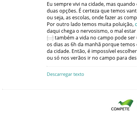
Eu
sempre
vivi
na
cidade
,
mas
quando
duas
opções
.
É
certeza
que
temos
van
ou
seja
,
as
escolas
,
onde
fazer
as
comp
Por
outro
lado
temos
muita
poluição
,
daqui
chega
o
nervosismo
,
o
mal
estar
também
a
vida
no
campo
pode
ser
os
dias
as
6h
da
manhã
porque
temos
da
cidade
.
Então
,
é
impossível
escolher
ou
só
nos
verãos
ir
no
campo
para
des
Descarregar texto