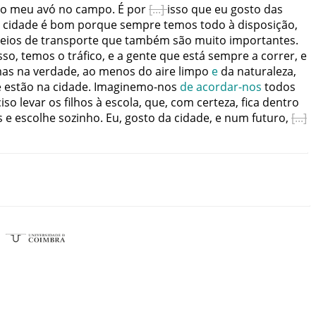
o
meu
avó
no
campo
.
É
por
isso
que
eu
gosto
das
cidade
é
bom
porque
sempre
temos
todo
à
disposição
,
eios
de
transporte
que
também
são
muito
importantes
.
sso
,
temos
o
tráfico
,
e
a
gente
que
está
sempre
a
correr
,
e
as
na
verdade
,
ao
menos
do
aire
limpo
e
da
naturaleza
,
e
estão
na
cidade
.
Imaginemo-nos
de
acordar-nos
todos
iso
levar
os
filhos
à
escola
,
que
,
com
certeza
,
fica
dentro
s
e
escolhe
sozinho
.
Eu
,
gosto
da
cidade
,
e
num
futuro
,