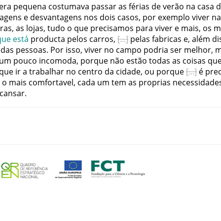
era
pequena
costumava
passar
as
férias
de
verão
na
casa
d
tagens
e
desvantagens
nos
dois
casos
,
por
exemplo
viver
na
ras
,
as
lojas
,
tudo
o
que
precisamos
para
viver
e
mais
,
os
m
que
está
producta
pelos
carros
,
pelas
fabricas
e
,
além
di
das
pessoas
.
Por
isso
,
viver
no
campo
podria
ser
melhor
,
m
um
pouco
incomoda
,
porque
não
estão
todas
as
coisas
qu
que
ir
a
trabalhar
no
centro
da
cidade
,
ou
porque
é
prec
o
mais
comfortavel
,
cada
um
tem
as
proprias
necessidade
cansar
.