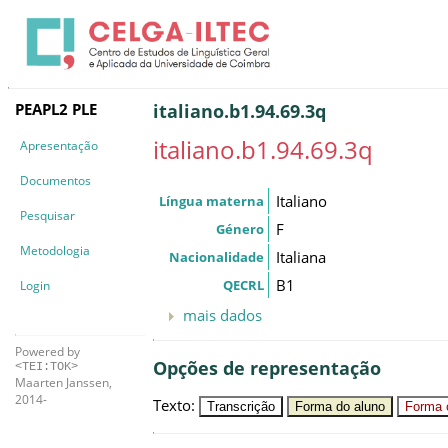
PEAPL2 PLE
italiano.b1.94.69.3q
italiano.b1.94.69.3q
Apresentação
Documentos
Italiano
Língua materna
Pesquisar
F
Género
Metodologia
Italiana
Nacionalidade
B1
QECRL
Login
mais dados
Powered by
Opções de representação
<TEI:TOK>
Maarten Janssen,
2014-
Texto
:
Transcrição
Forma do aluno
Forma c