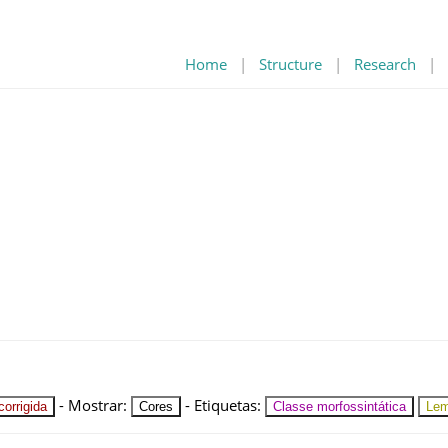
Home
|
Structure
|
Research
|
-
Mostrar
:
-
Etiquetas
:
orrigida
Cores
Classe morfossintática
Le