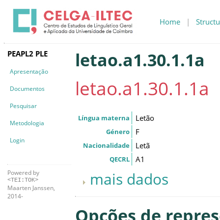
Home
|
Structu
PEAPL2 PLE
letao.a1.30.1.1a
Apresentação
letao.a1.30.1.1a
Documentos
Pesquisar
Letão
Língua materna
Metodologia
F
Género
Login
Letã
Nacionalidade
A1
QECRL
Powered by
mais dados
<TEI:TOK>
Maarten Janssen,
2014-
Opções de repre