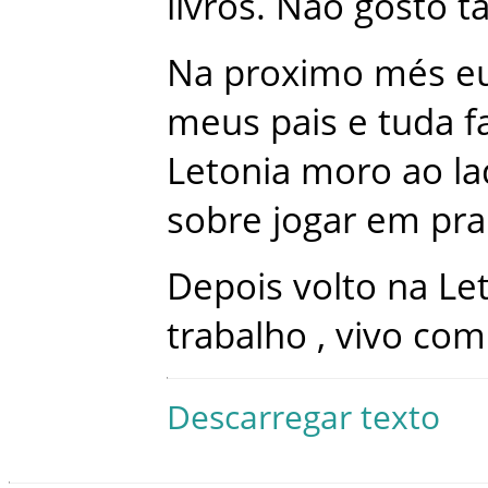
livros
.
Não
gosto
t
Na
proximo
més
e
meus
pais
e
tuda
f
Letonia
moro
ao
l
sobre
jogar
em
pra
Depois
volto
na
Le
trabalho
,
vivo
com
Descarregar texto