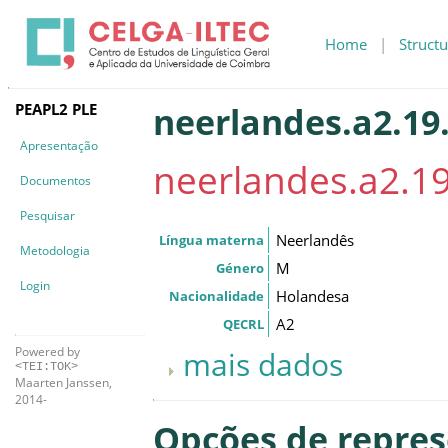
Home
|
Structu
PEAPL2 PLE
neerlandes.a2.19.
Apresentação
neerlandes.a2.19
Documentos
Pesquisar
Neerlandês
Língua materna
Metodologia
M
Género
Login
Holandesa
Nacionalidade
A2
QECRL
Powered by
mais dados
<TEI:TOK>
Maarten Janssen,
2014-
Opções de repre