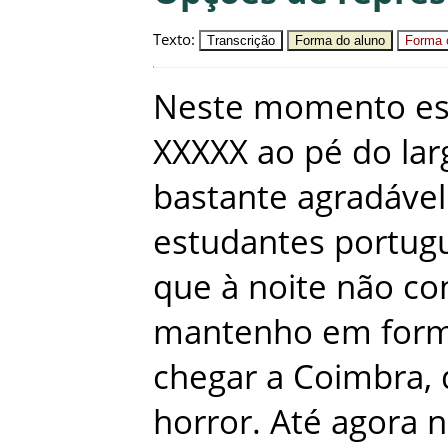
Texto
:
Transcrição
Forma do aluno
Forma c
Neste
momento
e
XXXXX
ao
pé
do
lar
bastante
agradável
estudantes
portug
que
à
noite
não
co
mantenho
em
for
chegar
a
Coimbra
,
horror
.
Até
agora
n