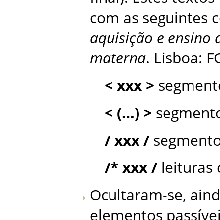
com as seguintes co
aquisição e ensino 
materna
. Lisboa: F
< xxx >
segmento
< (…) >
segmentos
/ xxx /
segmento
/* xxx /
leituras
Ocultaram-se, aind
elementos passívei