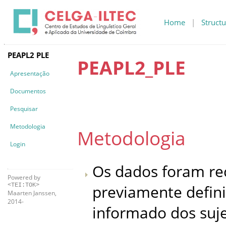
Home
|
Structu
PEAPL2 PLE
PEAPL2_
PLE
Apresentação
Documentos
Pesquisar
Metodologia
Metodologia
Login
Os dados foram re
Powered by
previamente defini
<TEI:TOK>
Maarten Janssen,
2014-
informado dos suje