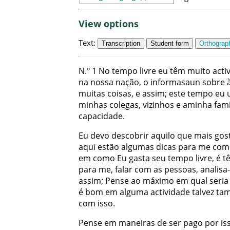
View options
Text
:
Transcription
Student form
Orthograph
N.º
1
No
tempo
livre
eu
têm
muito
acti
na
nossa
nação
,
o
informasaun
sobre
muitas
coisas
,
e
assim
;
este
tempo
eu
minhas
colegas
,
vizinhos
e
aminha
fami
capacidade
.
Eu
devo
descobrir
aquilo
que
mais
gos
aqui
estão
algumas
dicas
para
me
com
em
como
Eu
gasta
seu
tempo
livre
,
é
t
para
me
,
falar
com
as
pessoas
,
analisa
assim
;
Pense
ao
máximo
em
qual
seria
é
bom
em
alguma
actividade
talvez
ta
com
isso
.
Pense
em
maneiras
de
ser
pago
por
is