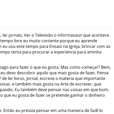
u
,
ler
jornais
,
Ver
o
Televisão
o
informasaun
que
acontece
tempo
livre
eu
muito
contente
porque
eu
aprende
m
eu
usu
este
tempo
para
Ensaio
na
Igreja
,
brincar
com
as
empo
tenta
para
procurar
a
esperiencia
para
aminha
pago
para
fazer
o
que
eu
gosta
.
Mas
como
começar
?
Bem
,
eu
devo
descobrir
aquilo
que
mais
gosta
de
fazer
,
Pense
?
de
ler
livros
,
Jornal
,
escreve
o
materia
que
importante
oisas
.
e
também
mais
gosta
na
Arte
de
escrever
,
que
paixão
,
Eu
também
deve
pensar
nas
coisas
em
que
bom
,
no
que
eu
gosta
de
fazer
se
pretende
ganhar
o
dinheiro
e
.
Então
eu
presiza
pensar
em
uma
maneira
de
fazê-lo