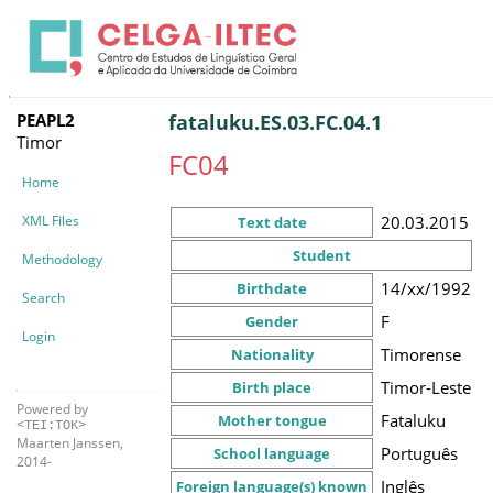
PEAPL2
fataluku.ES.03.FC.04.1
Timor
FC04
Home
XML Files
20.03.2015
Text date
Student
Methodology
14/xx/1992
Birthdate
Search
F
Gender
Login
Timorense
Nationality
Timor-Leste
Birth place
Powered by
Fataluku
Mother tongue
<TEI:TOK>
Maarten Janssen,
Português
School language
2014-
Inglês
Foreign language(s) known