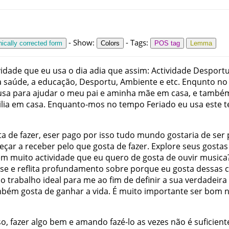
-
Show
:
-
Tags
:
ically corrected form
Colors
POS tag
Lemma
vidade
que
eu
usa
o
dia adia
que
assim
:
Actividade
Desport
à
saúde
,
a
educação
,
Desportu
,
Ambiente
e
etc
.
Enqunto
no
usa
para
ajudar
o
meu
pai
e
aminha
mãe
em
casa
,
e
també
lia
em
casa
.
Enquanto-mos
no
tempo
Feriado
eu
usa
este
t
ta
de
fazer
,
eser
pago
por
isso
tudo
mundo
gostaria
de
ser
eçar
a
receber
pelo
que
gosta
de
fazer
.
Explore
seus
gostas
êm
muito
actividade
que
eu
quero
de
gosta
de
ouvir
musica
-se
e
reflita
profundamento
sobre
porque
eu
gosta
dessas
c
o
trabalho
ideal
para
me
ao
fim
de
definir
a
sua
verdadeira
mbém
gosta
de
ganhar
a
vida
.
É
muito
importante
ser
bom
so
,
fazer
algo
bem
e
amando
fazé-lo
as
vezes
não
é
suficient