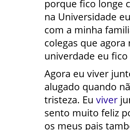
porque
fico
longe
na
Universidade
e
com
a
minha
famil
colegas
que
agora
univerdade
eu
fico
Agora
eu
viver
junt
alugado
quando
n
tristeza
.
Eu
viver
ju
sento
muito
feliz
p
os
meus
pais
tam