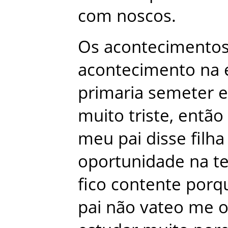
com
noscos
.
Os
acontecimento
acontecimento
na
primaria
semeter
muito
triste
,
então
meu
pai
disse
filha
oportunidade
na
t
fico
contente
porq
pai
não
vateo
me