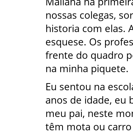
Maliana
na
primeir
nossas
colegas
,
sor
historia
com
elas
.
esquese
.
Os
profe
frente
do
quadro
p
na
minha
piquete
.
Eu
sentou
na
escol
anos
de
idade
,
eu
meu
pai
,
neste
mo
têm
mota
ou
carro