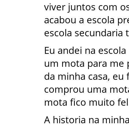
viver
juntos
com
o
acabou
a
escola
pr
escola
secundaria
Eu
andei
na
escola
um
mota
para
me
da
minha
casa
,
eu
comprou
uma
mot
mota
fico
muito
fel
A
historia
na
minh