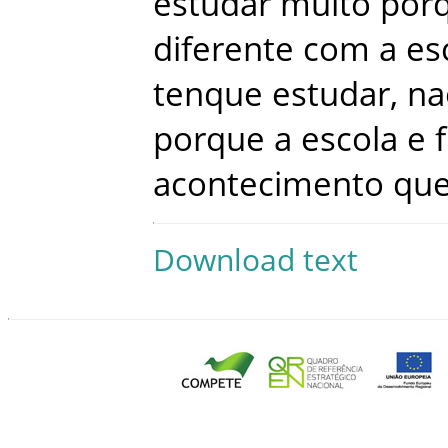
estudar
muito
por
diferente
com
a
es
tenque
estudar
,
na
porque
a
escola
e
acontecimento
qu
Download text