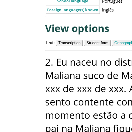
Português
School language
Inglês
Foreign language(s) known
View options
Text
:
Transcription
Student form
Orthograph
2
.
Eu
naceu
no
dist
Maliana
suco
de
M
xxx
de
xxx
de
xxx
.
sento
contente
co
momento
estão
a
pai
na
Maliana
fiqu