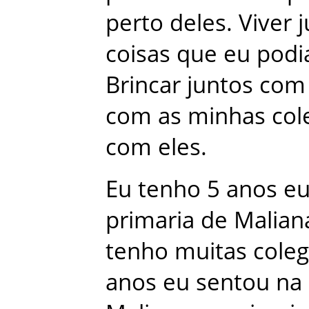
perto
deles
.
Viver
j
coisas
que
eu
podi
Brincar
juntos
com
com
as
minhas
col
com
eles
.
Eu
tenho
5
anos
e
primaria
de
Malian
tenho
muitas
cole
anos
eu
sentou
na