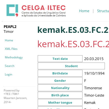
Home
|
Structu
PEAPL2
kemak.ES.03.FC.2
Timor
kemak.ES.03.FC.
Home
XML Files
Methodology
20.03.2015
Text date
Search
Student
19/10/1994
Birthdate
Login
F
Gender
Timorense
Nationality
Powered by
<TEI:TOK>
Timor-Leste
Birth place
Maarten Janssen,
Kemak
2014-
Mother tongue