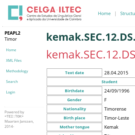
Home
|
Structu
PEAPL2
kemak.SEC.12.DS.
Timor
kemak.SEC.12.DS
Home
XML Files
Methodology
28.04.2015
Text date
Search
Student
24/09/1996
Birthdate
Login
F
Gender
Timorense
Nationality
Powered by
<TEI:TOK>
Timor-Leste
Birth place
Maarten Janssen,
Kemak
2014-
Mother tongue