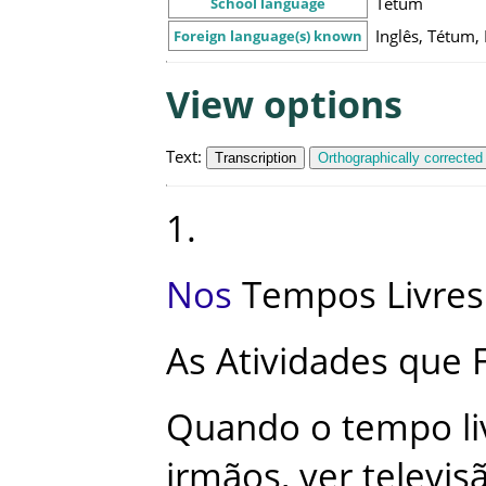
Tétum
School language
Inglês, Tétum,
Foreign language(s) known
View options
Text
:
Transcription
Orthographically corrected
1
.
Nos
Tempos
Livres
As
Atividades
que
Quando
o
tempo
l
irmãos
,
ver
televis