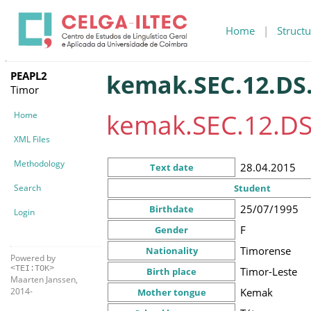
Home
|
Structu
PEAPL2
kemak.SEC.12.DS.
Timor
kemak.SEC.12.DS
Home
XML Files
Methodology
28.04.2015
Text date
Search
Student
25/07/1995
Birthdate
Login
F
Gender
Timorense
Nationality
Powered by
<TEI:TOK>
Timor-Leste
Birth place
Maarten Janssen,
Kemak
2014-
Mother tongue