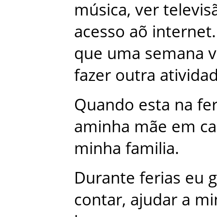
música
,
ver
televis
acesso
aõ
internet
.
que
uma
semana
fazer
outra
ativida
Quando
esta
na
fe
aminha
mãe
em
ca
minha
familia
.
Durante
ferias
eu
g
contar
,
ajudar
a
mi