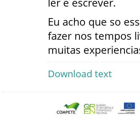
ler
e
escrever
.
Eu
acho
que
so
es
fazer
nos
tempos
l
muitas
experiencia
Download text