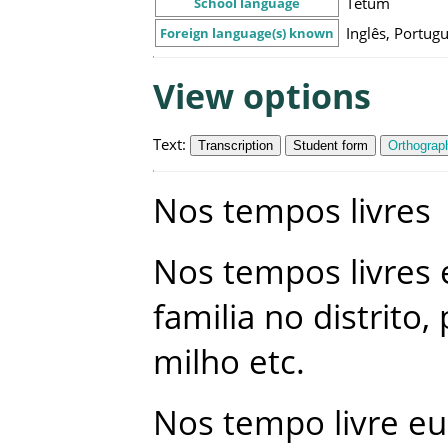
Tétum
School language
Inglês, Portug
Foreign language(s) known
View options
Text
:
Transcription
Student form
Orthograph
Nos
tempos
livres
Nos
tempos
livres
familia
no
distrito
,
milho
etc
.
Nos
tempo
livre
eu