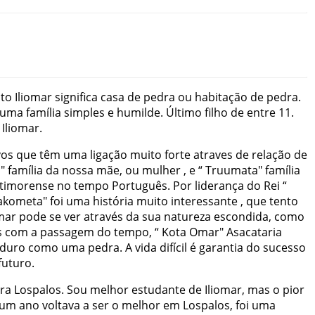
to
Iliomar
significa
casa
de
pedra
ou
habitação
de
pedra
.
uma
família
simples
e
humilde
.
Último
filho
de
entre
11
.
Iliomar
.
vos
que
têm
uma
ligação
muito
forte
atraves
de
relação
de
a
"
família
da
nossa
mãe
,
ou
mulher
,
e
“
Truumata
"
família
timorense
no
tempo
Português
.
Por
liderança
do
Rei
“
akometa
"
foi
uma
história
muito
interessante
,
que
tento
omar
pode
se
ver
através
da
sua
natureza
escondida
,
como
s
com
a
passagem
do
tempo
,
“
Kota Omar
"
Asacataria
duro
como
uma
pedra
.
A
vida
difícil
é
garantia
do
sucesso
futuro
.
ra
Lospalos
.
Sou
melhor
estudante
de
Iliomar
,
mas
o
pior
um
ano
voltava
a
ser
o
melhor
em
Lospalos
,
foi
uma