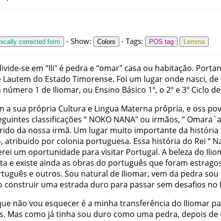
-
Show
:
-
Tags
:
ically corrected form
Colors
POS tag
Lemma
divide-se
em
“
Ili
"
é
pedra
e
“
omar
"
casa
ou
habitação
.
Portan
e
Lautem
do
Estado
Timorense
.
Foi
um
lugar
onde
nasci
,
de
a
número
1
de
Iliomar
,
ou
Ensino
Básico
1º
,
o
2º
e
3º
Ciclo
de
m
a
sua
própria
Cultura
e
Lingua
Materna
própria
,
e
oss
po
eguintes
classificações
“
NOKO NANA
"
ou
irmãos
,
“
Omara`
rido
da
nossa
irmã
.
Um
lugar
muito
importante
da
história
o
,
atribuido
por
colonia
portuguesa
.
Essa
história
do
Rei
“
N
erei
um
oportunidade
para
visitar
Portugal
.
A
beleza
do
Ili
ta
e
existe
ainda
as
obras
do
português
que
foram
estrago
rtuguês
e
outros
.
Sou
natural
de
Iliomar
,
vem
da
pedra
sou
o
construir
uma
estrada
duro
para
passar
sem
desafios
no
que
não
vou
esquecer
é
a
minha
transferência
do
Iliomar
pa
s
.
Mas
como
já
tinha
sou
duro
como
uma
pedra
,
depois
de