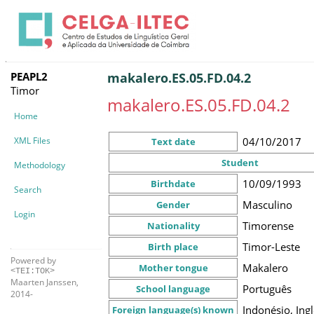
PEAPL2
makalero.ES.05.FD.04.2
Timor
makalero.ES.05.FD.04.2
Home
XML Files
04/10/2017
Text date
Student
Methodology
10/09/1993
Birthdate
Search
Masculino
Gender
Login
Timorense
Nationality
Timor-Leste
Birth place
Powered by
Makalero
Mother tongue
<TEI:TOK>
Maarten Janssen,
Português
School language
2014-
Indonésio, Ingl
Foreign language(s) known