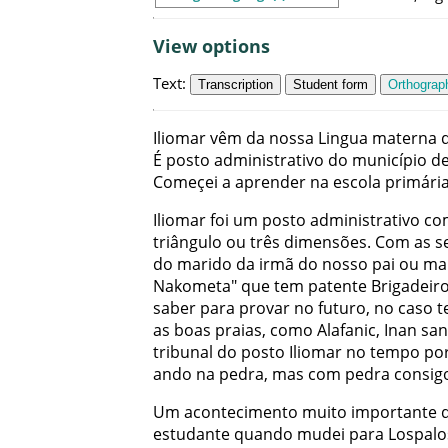
View options
Text
:
Transcription
Student form
Orthograph
Iliomar
vêm
da
nossa
Lingua
materna
É
posto
administrativo
do
município
d
Começei
a
aprender
na
escola
primári
Iliomar
foi
um
posto
administrativo
co
triângulo
ou
três
dimensões
.
Com
as
s
do
marido
da
irmã
do
nosso
pai
ou
ma
Nakometa
"
que
tem
patente
Brigadeir
saber
para
provar
no
futuro
,
no
caso
t
as
boas
praias
,
como
Alafanic
,
Inan
san
tribunal
do
posto
Iliomar
no
tempo
po
ando
na
pedra
,
mas
com
pedra
consig
Um
acontecimento
muito
importante
estudante
quando
mudei
para
Lospalo