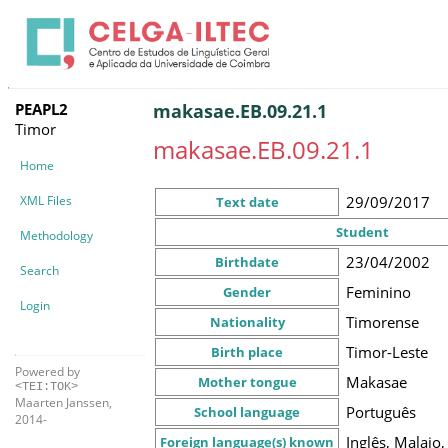
PEAPL2
makasae.EB.09.21.1
Timor
makasae.EB.09.21.1
Home
XML Files
29/09/2017
Text date
Student
Methodology
23/04/2002
Birthdate
Search
Feminino
Gender
Login
Timorense
Nationality
Timor-Leste
Birth place
Powered by
Makasae
Mother tongue
<TEI:TOK>
Maarten Janssen,
Português
School language
2014-
Inglês, Malaio
Foreign language(s) known