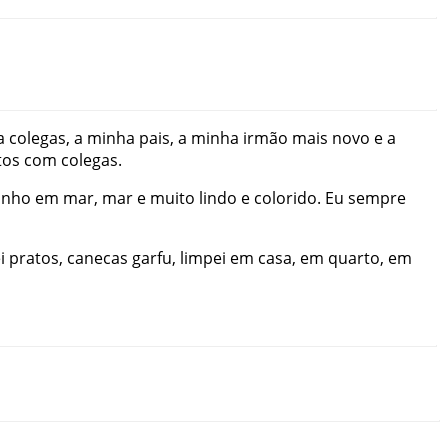
a
colegas
,
a
minha
pais
,
a
minha
irmão
mais
novo
e
a
tos
com
colegas
.
anho
em
mar
,
mar
e
muito
lindo
e
colorido
.
Eu
sempre
i
pratos
,
canecas
garfu
,
limpei
em
casa
,
em
quarto
,
em