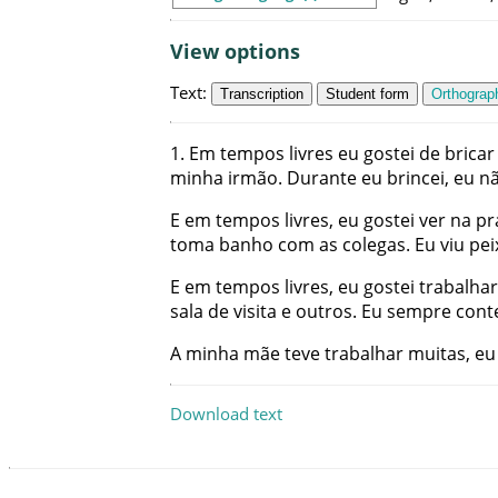
View options
Text
:
Transcription
Student form
Orthograph
1
.
Em
tempos
livres
eu
gostei
de
bricar
minha
irmão
.
Durante
eu
brincei
,
eu
n
E
em
tempos
livres
,
eu
gostei
ver
na
pr
toma
banho
com
as
colegas
.
Eu
viu
pei
E
em
tempos
livres
,
eu
gostei
trabalhar
sala
de
visita
e
outros
.
Eu
sempre
cont
A
minha
mãe
teve
trabalhar
muitas
,
eu
Download text