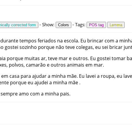
-
Show
:
-
Tags
:
ically corrected form
Colors
POS tag
Lemma
durante
tempos
feriados
na
escola
.
Eu
brincar
com
a
minh
ão
gostei
sozinho
porque
não
teve
colegas
,
eu
sei
bricar
jun
aia
porque
muitas
ar
,
teve
mar
e
outros
.
Eu
gostei
tomar
b
xes
,
polvos
,
camarão
e
outros
animais
em
mar
.
em
casa
para
ajudar
a
minha
mãe
.
Eu
lavei
a
roupa
,
eu
lave
ente
porque
eu
ajudei
a
minha
mãe
.
sempre
amo
com
a
minha
pais
.