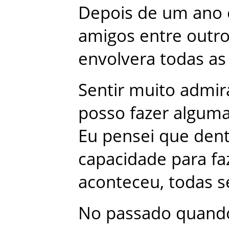
Depois
de
um
ano
amigos
entre
outr
envolvera
todas
as
Sentir
muito
admir
posso
fazer
algum
Eu
pensei
que
den
capacidade
para
fa
aconteceu
,
todas
s
No
passado
quand