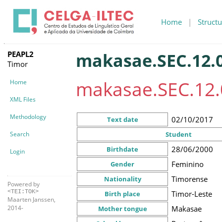
Home
|
Structu
PEAPL2
makasae.SEC.12.0
Timor
makasae.SEC.12.
Home
XML Files
Methodology
02/10/2017
Text date
Search
Student
28/06/2000
Birthdate
Login
Feminino
Gender
Timorense
Nationality
Powered by
<TEI:TOK>
Timor-Leste
Birth place
Maarten Janssen,
Makasae
2014-
Mother tongue