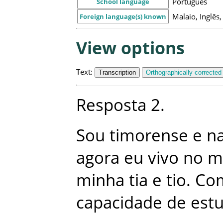
Português
School language
Malaio, Inglês
Foreign language(s) known
View options
Text
:
Transcription
Orthographically corrected
Resposta
2
.
Sou
timorense
e
na
agora
eu
vivo
no
m
minha
tia
e
tio
.
Co
capacidade
de
est